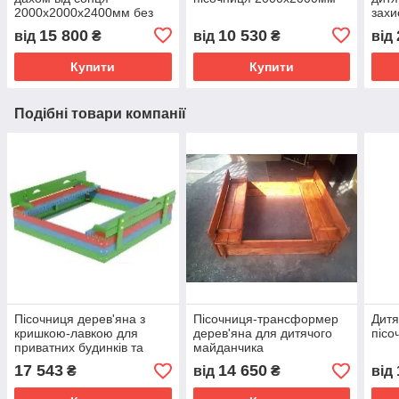
2000х2000х2400мм без
захи
покрівлі
лаво
15 800
10 530
від
₴
від
₴
від
Купити
Купити
Подібні товари компанії
Пісочниця дерев'яна з
Пісочниця-трансформер
Дитя
кришкою-лавкою для
дерев'яна для дитячого
пісо
приватних будинків та
майданчика
дитячих майданчиків.
17 543
14 650
₴
від
₴
від