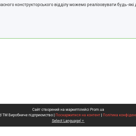
сного конструкторського відділу можемо реалізовувати будь-які 
Сайт створений на маркетплейсі
Prom.ua
Kompred TM Виробниче підприємство |
Поскаржитися на контент
|
Політика конфіден
Select Language
▼