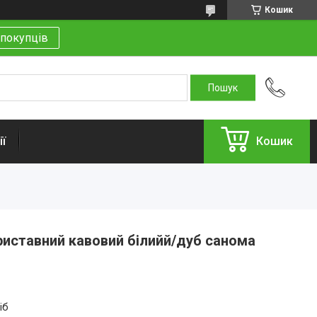
Кошик
покупців
ї
Кошик
риставний кавовий білийй/дуб санома
іб