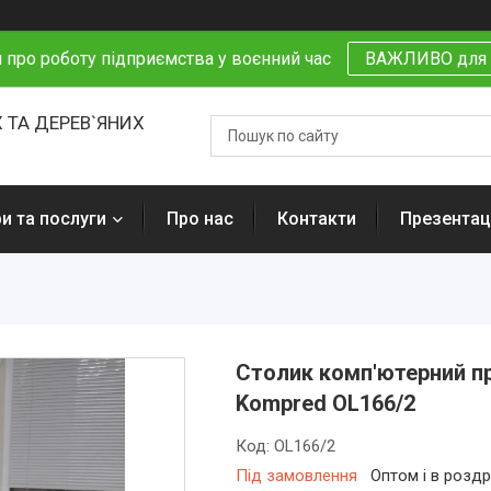
 про роботу підприємства у воєнний час
ВАЖЛИВО для 
 ТА ДЕРЕВ`ЯНИХ
и та послуги
Про нас
Контакти
Презентаці
Столик комп'ютерний п
Kompred OL166/2
Код:
OL166/2
Під замовлення
Оптом і в роздр