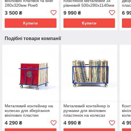
вінілових платівок та книг
пластинок металевий 3х
двор
280х320мм Ромб
рівневий 500х280х1140мм
пла
Ромб
3 500
9 990
6 9
₴
₴
Купити
Купити
Подібні товари компанії
Металевий контейнер на
Металевий контейнер із
Конт
колесах для зберігання
ручками для вінілових
віні
вінілових пластин
пластинок на колесах
кол
410х340х300мм
синій 34 х 52 х 25 см
4 290
4 990
4 9
₴
₴