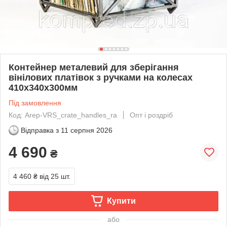
Контейнер металевий для зберігання
вінілових платівок з ручками на колесах
410х340х300мм
Під замовлення
Код: Arep-VRS_crate_handles_ra
Опт і роздріб
Відправка з
11 серпня 2026
4 690
₴
4 460 ₴
від 25 шт.
Купити
або