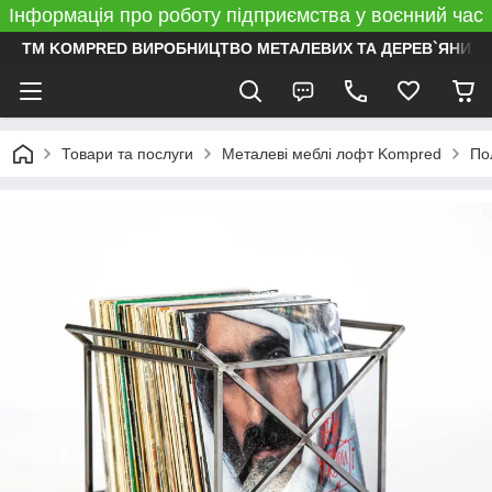
Інформація про роботу підприємства у воєнний час
ТМ KOMPRED ВИРОБНИЦТВО МЕТАЛЕВИХ ТА ДЕРЕВ`ЯНИХ 
Товари та послуги
Металеві меблі лофт Kompred
По