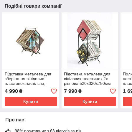
Подібні товари компанії
Підставка металева для
Підставка металева для
Пол
зберігання вінілових
вінілових пластинок 2х
наст
пластинок настільна,
рівнева 520х320х780мм
плас
підлогова 500х280х400мм
Ромб
4 990
7 990
1 6
₴
₴
Купити
Купити
Про нас
98% позитивних з 63 відгуків за рік