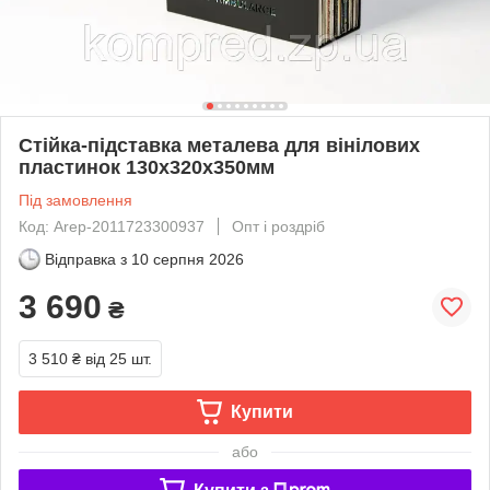
Стійка-підставка металева для вінілових
пластинок 130х320х350мм
Під замовлення
Код: Arep-2011723300937
Опт і роздріб
Відправка з
10 серпня 2026
3 690
₴
3 510 ₴
від 25 шт.
Купити
або