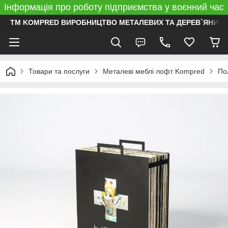
Інформація про роботу підприємства у воєнний час
ТМ KOMPRED ВИРОБНИЦТВО МЕТАЛЕВИХ ТА ДЕРЕВ`ЯНИХ 
Товари та послуги
Металеві меблі лофт Kompred
По