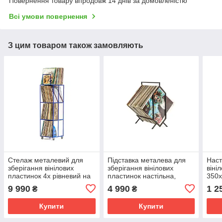
Повернення товару впродовж 14 днів за домовленістю
Всі умови повернення
З цим товаром також замовляють
Стелаж металевий для
Підставка металева для
Наст
зберігання вінілових
зберігання вінілових
віні
пластинок 4х рівневий на
пластинок настільна,
350
колесах 340х340х1250мм
підлогова 500х280х400мм
9 990
4 990
1 2
₴
₴
Купити
Купити