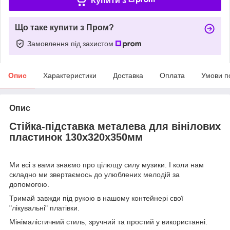
Купити з
Що таке купити з Пром?
Замовлення під захистом
Опис
Характеристики
Доставка
Оплата
Умови п
Опис
Стійка-підставка металева для вінілових
пластинок 130х320х350мм
Ми всі з вами знаємо про цілющу силу музики. І коли нам
складно ми звертаємось до улюблених мелодій за
допомогою.
Тримай завжди під рукою в нашому контейнері свої
"лікувальні" платівки.
Мінімалістичний стиль, зручний та простий у використанні.