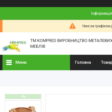
Інформація
Нині за графіком 
ТМ KOMPRED ВИРОБНИЦТВО МЕТАЛЕВИХ
МЕБЛІВ
Меню
Головна
Товар
Товари та послуги
Про нас
Відгуки
Презентації
Реєстраційні документи