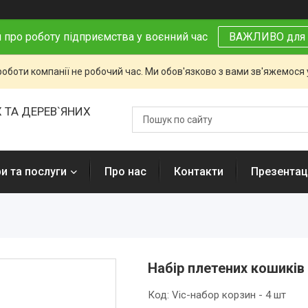
 про роботу підприємства у воєнний час
ВАЖЛИВО для 
роботи компанії не робочий час. Ми обов'язково з вами зв'яжемося
 ТА ДЕРЕВ`ЯНИХ
и та послуги
Про нас
Контакти
Презентаці
Набір плетених кошиків
Код:
Vic-набор корзин - 4 шт