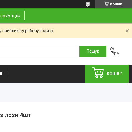
Кошик
покупців
 у найближчу робочу годину.
ї
Кошик
 з лози 4шт