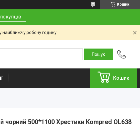
Кошик
покупців
 у найближчу робочу годину.
ї
Кошик
й чорний 500*1100 Хрестики Kompred OL638