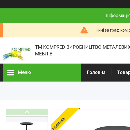
Інформація
Нині за графіком 
ТМ KOMPRED ВИРОБНИЦТВО МЕТАЛЕВИХ
МЕБЛІВ
Меню
Головна
Товар
Товари та послуги
Про нас
Відгуки
Презентації
Новинка
Реєстраційні документи