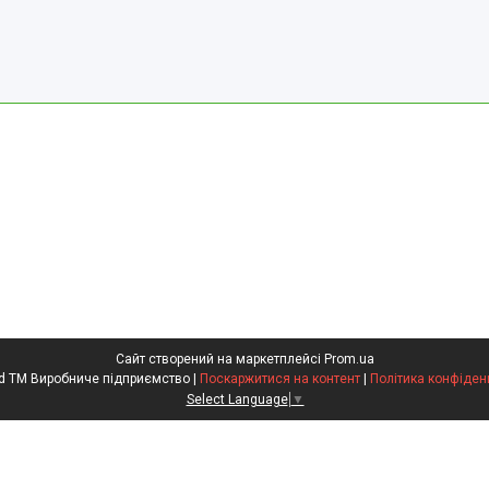
Сайт створений на маркетплейсі
Prom.ua
Kompred TM Виробниче підприємство |
Поскаржитися на контент
|
Політика конфіден
Select Language
▼