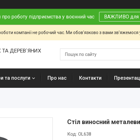
 про роботу підприємства у воєнний час
ВАЖЛИВО для 
роботи компанії не робочий час. Ми обов'язково з вами зв'яжемося
 ТА ДЕРЕВ`ЯНИХ
и та послуги
Про нас
Контакти
Презентаці
Стіл виносний металеви
Код:
OL638