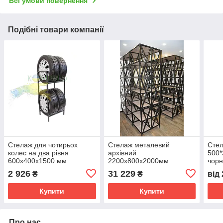
Всі умови повернення
Подібні товари компанії
Стелаж для чотирьох
Стелаж металевий
Стел
колес на два рівня
архівний
500*
600х400х1500 мм
2200х800х2000мм
чорн
Kompred OL474
(полиці-ДСП) Чорний
2 926
31 229
₴
₴
від
Kompred OL064/2
Купити
Купити
Про нас