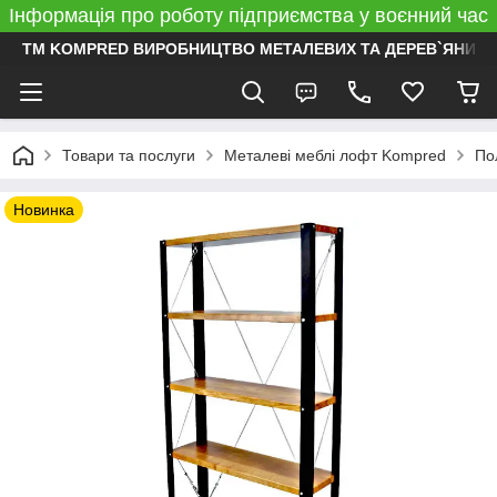
Інформація про роботу підприємства у воєнний час
ТМ KOMPRED ВИРОБНИЦТВО МЕТАЛЕВИХ ТА ДЕРЕВ`ЯНИХ 
Товари та послуги
Металеві меблі лофт Kompred
По
Новинка