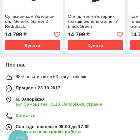
Сучасний комп'ютерний
Стіл для комп'ютерних
Ком
стіл Generic Gamer 2
гравців Generic Gamer 2
гейм
Red/Black
Black/Green
Game
14 799
14 799
14 
₴
₴
Купити
Купити
Про нас
98% позитивних з 63 відгуків за рік
Працює з 23.10.2017
м. Запоріжжя
вул.Самоцвітна , б.13, Запоріжжя, Україна
Контакти
Сьогодні працює з 09:00 до 17:00
Показати весь графік роботи
КНОПКА