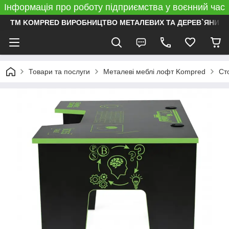
Інформація про роботу підприємства у воєнний час
ТМ KOMPRED ВИРОБНИЦТВО МЕТАЛЕВИХ ТА ДЕРЕВ`ЯНИХ 
Товари та послуги
Металеві меблі лофт Kompred
Ст