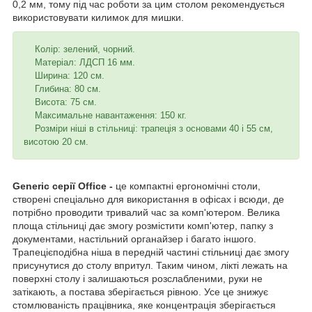
0,2 мм, тому під час роботи за цим столом рекомендується
використовувати килимок для мишки.
Колір: зелений, чорний.
Матеріал: ЛДСП 16 мм.
Ширина: 120 см.
Глибина: 80 см.
Висота: 75 см.
Максимальне навантаження: 150 кг.
Розміри ніші в стільниці: трапеція з основами 40 і 55 см,
висотою 20 см.
Generic серії Office -
це компактні ергономічні столи,
створені спеціально для використання в офісах і всюди, де
потрібно проводити тривалий час за комп'ютером. Велика
площа стільниці дає змогу розмістити комп'ютер, папку з
документами, настільний органайзер і багато іншого.
Трапецієподібна ніша в передній частині стільниці дає змогу
присунутися до столу впритул. Таким чином, лікті лежать на
поверхні столу і залишаються розслабленими, руки не
затікають, а постава зберігається рівною. Усе це знижує
стомлюваність працівника, яке концентрація зберігається