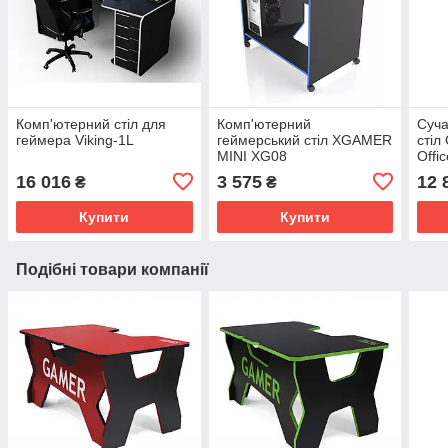
Комп'ютерний стіл для
Комп'ютерний
Суча
геймера Viking-1L
геймерський стіл XGAMER
стіл
MINI XG08
Offi
16 016
3 575
12 
₴
₴
Купити
Купити
Подібні товари компанії