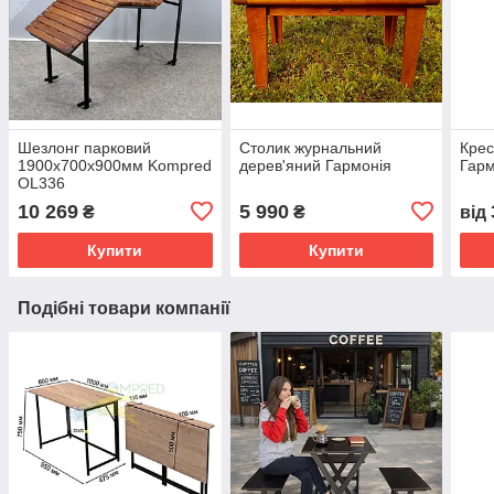
Шезлонг парковий
Столик журнальний
Крес
1900х700х900мм Kompred
дерев'яний Гармонія
Гар
OL336
10 269
5 990
₴
₴
від
Купити
Купити
Подібні товари компанії