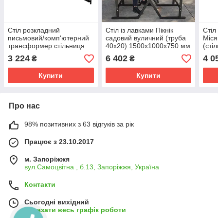
Стіл розкладний
Стіл із лавками Пікнік
Стіл
письмовий/комп'ютерний
садовий вуличний (труба
Міся
трансформер стільниця
40х20) 1500х1000х750 мм
(сті
ЛДСП дуб сонома
стільниця фанера чорний
граф
3 224
6 402
4 0
₴
₴
1000х600х750мм Kompred
Kompred OL729/1
розб
OL818
OL5
Купити
Купити
Про нас
98% позитивних з 63 відгуків за рік
Працює з 23.10.2017
м. Запоріжжя
вул.Самоцвітна , б.13, Запоріжжя, Україна
Контакти
Сьогодні вихідний
Показати весь графік роботи