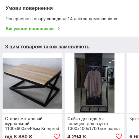
Умови повернення
Повернення товару впродовж 14 днів за домовленістю
Всі умови повернення
З цим товаром також замовляють
Столик металевий
Стійка для одягу з
Кріс
журнальний
полицею для взуття
1100х600х540мм Kompred
1300х400х1700 мм чорна
md026
Сітка Kompred OL935-014
8 880
4 294
6 6
від
₴
₴