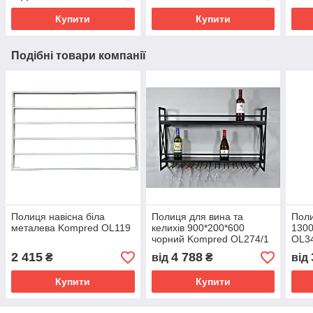
Купити
Купити
Подібні товари компанії
Полиця навісна біла
Полиця для вина та
Поли
металева Kompred OL119
келихів 900*200*600
130
чорний Kompred OL274/1
OL3
2 415
4 788
₴
від
₴
від
Купити
Купити