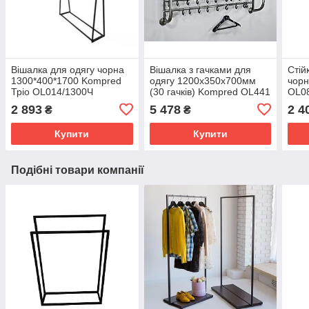
Вішалка для одягу чорна
Вішалка з гачками для
Стій
1300*400*1700 Kompred
одягу 1200х350х700мм
чорн
Тріо OL014/1300Ч
(30 гачків) Kompred OL441
OL0
2 893
5 478
2 4
₴
₴
Купити
Купити
Подібні товари компанії