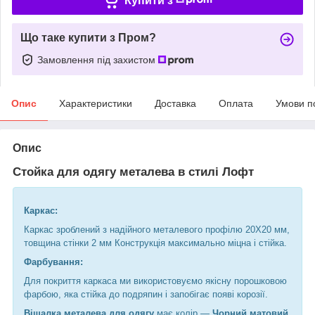
Купити з
Що таке купити з Пром?
Замовлення під захистом
Опис
Характеристики
Доставка
Оплата
Умови п
Опис
Стойка для одягу металева
в стилі Лофт
Каркас:
Каркас зроблений з надійного металевого профілю 20Х20 мм,
товщина стінки 2 мм Конструкція максимально міцна і стійка.
Фарбування:
Для покриття каркаса ми використовуємо якісну порошковою
фарбою, яка стійка до подряпин і запобігає появі корозії.
Вішалка металева для одягу
має колір —
Чорний матовий
,