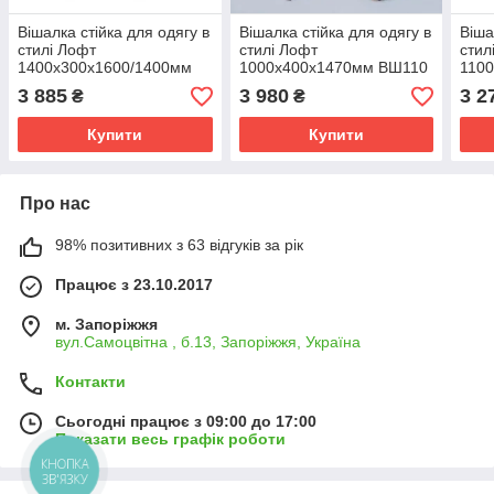
Вішалка стійка для одягу в
Вішалка стійка для одягу в
Віша
стилі Лофт
стилі Лофт
стил
1400х300х1600/1400мм
1000х400х1470мм ВШ110
110
OL693/4
OL6
3 885
3 980
3 2
₴
₴
Купити
Купити
Про нас
98% позитивних з 63 відгуків за рік
Працює з 23.10.2017
м. Запоріжжя
вул.Самоцвітна , б.13, Запоріжжя, Україна
Контакти
Сьогодні працює з 09:00 до 17:00
Показати весь графік роботи
КНОПКА
ЗВ'ЯЗКУ