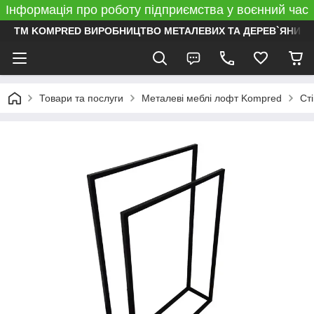
Інформація про роботу підприємства у воєнний час
ТМ KOMPRED ВИРОБНИЦТВО МЕТАЛЕВИХ ТА ДЕРЕВ`ЯНИХ 
Товари та послуги
Металеві меблі лофт Kompred
Ст