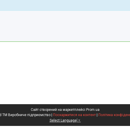
Сайт створений на маркетплейсі
Prom.ua
Kompred TM Виробниче підприємство |
Поскаржитися на контент
|
Політика конфіден
Select Language
▼