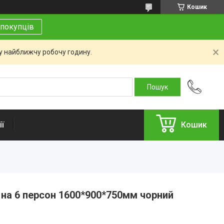
Кошик
покупців
 у найближчу робочу годину.
ї
Кошик
 на 6 персон 1600*900*750мм чорний