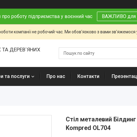
 про роботу підприємства у воєнний час
ВАЖЛИВО для 
роботи компанії не робочий час. Ми обов'язково з вами зв'яжемося
 ТА ДЕРЕВ`ЯНИХ
и та послуги
Про нас
Контакти
Презентаці
Стіл металевий Білдинг
Kompred OL704