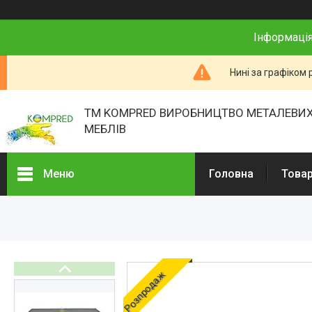
Інформація
Нині за графіком 
ТМ KOMPRED ВИРОБНИЦТВО МЕТАЛЕВИХ
МЕБЛІВ
Меню
Головна
Товар
Товари та послуги
Про нас
Відгуки
Розпродаж
Презентації
Реєстраційні документи