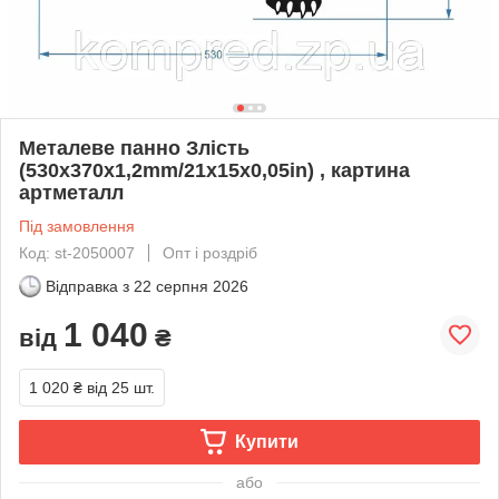
Металеве панно Злість
(530x370х1,2mm/21x15x0,05in) , картина
артметалл
Під замовлення
Код: st-2050007
Опт і роздріб
Відправка з
22 серпня 2026
1 040
від
₴
1 020 ₴
від 25 шт.
Купити
або