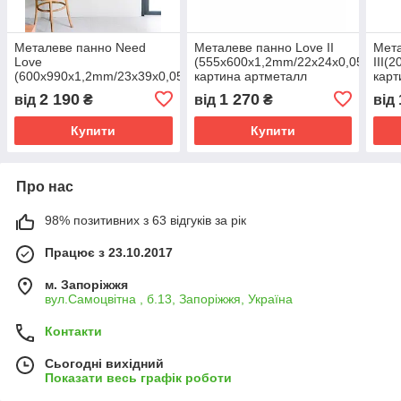
Металеве панно Need
Металеве панно Love ІІ
Мета
Love
(555х600x1,2mm/22x24x0,05in),
ІІІ(
(600х990x1,2mm/23x39x0,05in),
картина артметалл
карт
картина артметалл
2 190
1 270
від
₴
від
₴
від
Купити
Купити
Про нас
98% позитивних з 63 відгуків за рік
Працює з 23.10.2017
м. Запоріжжя
вул.Самоцвітна , б.13, Запоріжжя, Україна
Контакти
Сьогодні вихідний
Показати весь графік роботи