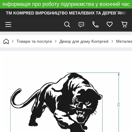
Інформація про роботу підприємства у воєнний час
ТМ KOMPRED ВИРОБНИЦТВО МЕТАЛЕВИХ ТА ДЕРЕВ`ЯНИХ 
Товари та послуги
Декор для дому Kompred
Металев