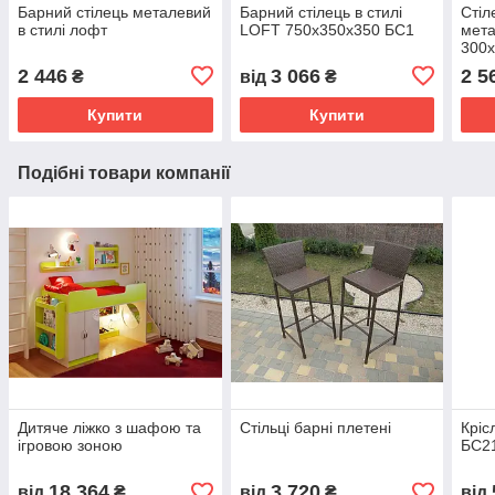
Барний стілець металевий
Барний стілець в стилі
Стіл
в стилі лофт
LOFT 750х350х350 БС1
мет
300
Kom
2 446
3 066
2 5
₴
від
₴
Купити
Купити
Подібні товари компанії
Дитяче ліжко з шафою та
Стільці барні плетені
Кріс
ігровою зоною
БС2
18 364
3 720
від
₴
від
₴
від