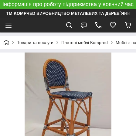
Інформація про роботу підприємства у воєнний час
ТМ KOMPRED ВИРОБНИЦТВО МЕТАЛЕВИХ ТА ДЕРЕВ`ЯНИХ 
Товари та послуги
Плетені меблі Kompred
Меблі з н