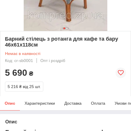
Барний стілець з ротанга для кафе та бару
46х61х118см
Немає в наявності
Код: cr-sb0001
Опт і роздріб
5 690
₴
5 216 ₴
від 25 шт.
Опис
Характеристики
Доставка
Оплата
Умови п
Опис