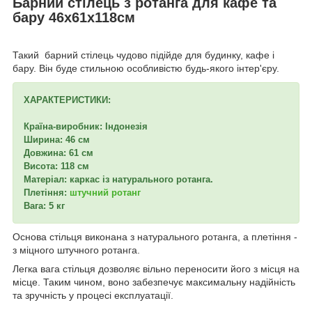
Барний стілець з ротанга для кафе та
бару 46х61х118см
Такий барний стілець чудово підійде для будинку, кафе і
бару. Він буде стильною особливістю будь-якого інтер'єру.
ХАРАКТЕРИСТИКИ:
Країна-виробник: Індонезія
Ширина: 46 см
Довжина: 61 см
Висота: 118 см
Матеріал: каркас із натурального ротанга.
Плетіння:
штучний ротанг
Вага: 5 кг
Основа стільця виконана з натурального ротанга, а плетіння -
з міцного штучного ротанга.
Легка вага стільця дозволяє вільно переносити його з місця на
місце. Таким чином, воно забезпечує максимальну надійність
та зручність у процесі експлуатації.