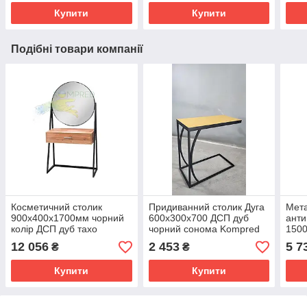
Купити
Купити
Подібні товари компанії
Косметичний столик
Придиванний столик Дуга
Мета
900х400х1700мм чорний
600х300х700 ДСП дуб
ант
колір ДСП дуб тахо
чорний сонома Kompred
150
Kompred OL182/2
OL207/2
OL0
12 056
2 453
5 7
₴
₴
Купити
Купити