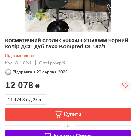
Косметичний столик 900х400х1500мм чорний
колір ДСП дуб тахо Kompred OL182/1
Під замовлення
Код: OL182/1
Опт і роздріб
Відправка з
20 серпня 2026
12 078
₴
11 474 ₴
від 25 шт.
Купити
або