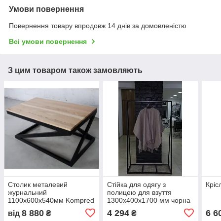
Умови повернення
Повернення товару впродовж 14 днів за домовленістю
Всі умови повернення
З цим товаром також замовляють
Столик металевий
Стійка для одягу з
Кріс
журнальний
полицею для взуття
1100х600х540мм Kompred
1300х400х1700 мм чорна
md026
Сітка Kompred OL935-014
8 880
4 294
6 6
від
₴
₴