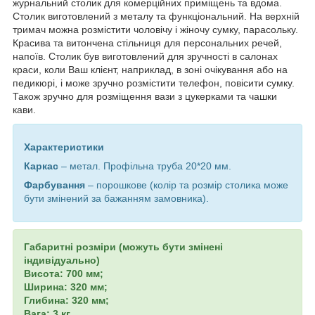
журнальний столик для комерційних приміщень та вдома.
Столик виготовлений з металу та функціональний. На верхній
тримач можна розмістити чоловічу і жіночу сумку, парасольку.
Красива та витончена стільниця для персональних речей,
напоїв. Столик був виготовлений для зручності в салонах
краси, коли Ваш клієнт, наприклад, в зоні очікування або на
педикюрі, і може зручно розмістити телефон, повісити сумку.
Також зручно для розміщення вази з цукерками та чашки
кави.
Характеристики
Каркас
– метал. Профільна труба 20*20 мм.
Фарбування
– порошкове (колір та розмір столика може
бути змінений за бажанням замовника).
Габаритні розміри (можуть бути змінені
індивідуально)
Висота: 700 мм;
Ширина: 320 мм;
Глибина: 320 мм;
Вага: 3 кг.