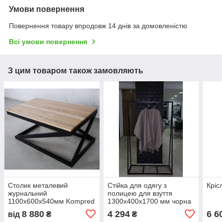
Умови повернення
Повернення товару впродовж 14 днів за домовленістю
Всі умови повернення
З цим товаром також замовляють
Столик металевий
Стійка для одягу з
Кріс
журнальний
полицею для взуття
1100х600х540мм Kompred
1300х400х1700 мм чорна
md026
Сітка Kompred OL935-014
8 880
4 294
6 6
від
₴
₴