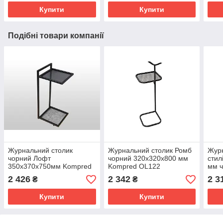
Купити
Купити
Подібні товари компанії
Журнальний столик
Журнальний столик Ромб
Журн
чорний Лофт
чорний 320х320х800 мм
стил
350х370х750мм Kompred
Kompred OL122
мм 
OL062
2 426
2 342
2 3
₴
₴
Купити
Купити