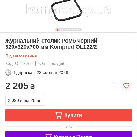
Журнальний столик Ромб чорний
320х320х700 мм Kompred OL122/2
Під замовлення
Код: OL122/2
Опт і роздріб
Відправка з
22 серпня 2026
2 205
₴
2 090 ₴
від 25 шт.
Купити
або