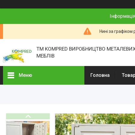
Інформація
Нині за графіком 
ТМ KOMPRED ВИРОБНИЦТВО МЕТАЛЕВИХ
МЕБЛІВ
Меню
Головна
Товар
Товари та послуги
Про нас
Відгуки
Презентації
Реєстраційні документи