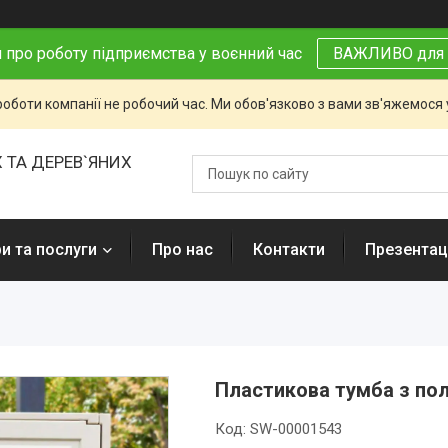
 про роботу підприємства у воєнний час
ВАЖЛИВО для 
роботи компанії не робочий час. Ми обов'язково з вами зв'яжемося
 ТА ДЕРЕВ`ЯНИХ
и та послуги
Про нас
Контакти
Презентаці
Пластикова тумба з по
Код:
SW-00001543