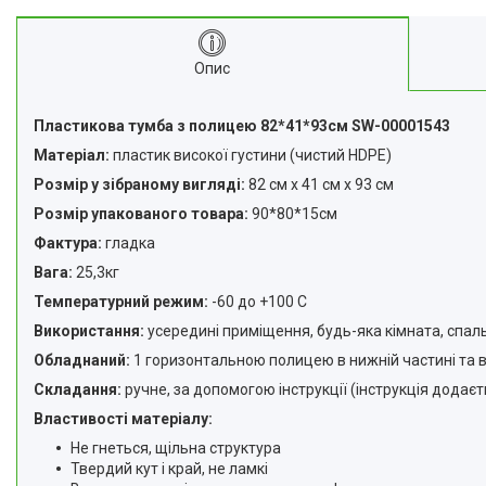
Опис
Пластикова тумба з полицею 82*41*93см SW-00001543
Матеріал:
пластик високої густини (чистий HDPE)
Розмір у зібраному вигляді:
82 см х 41 см х 93 см
Розмір упакованого товара:
90*80*15см
Фактура:
гладка
Вага:
25,3кг
Температурний режим:
-60 до +100 С
Використання:
усередині приміщення, будь-яка кімната, спальн
Обладнаний:
1 горизонтальною полицею в нижній частині та 
Складання:
ручне, за допомогою інструкції (інструкція додаєт
Властивості матеріалу:
Не гнеться, щільна структура
Твердий кут і край, не ламкі