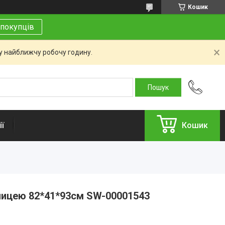
Кошик
покупців
 у найближчу робочу годину.
ї
Кошик
лицею 82*41*93см SW-00001543