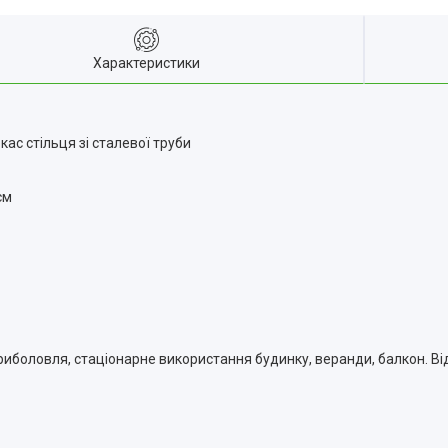
Характеристики
кас стільця зі сталевої труби
см
нг, риболовля, стаціонарне використання будинку, веранди, балкон. 