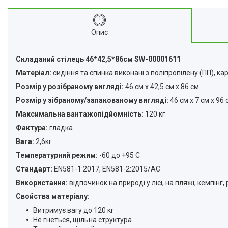
Опис
Складаний стілець 46*42,5*86см SW-00001611
Матеріал:
сидіння та спинка виконані з поліпропілену (ПП), кар
Розмір у розібраному вигляді:
46 см х 42,5 см х 86 см
Розмір у зібраному/запакованому вигляді:
46 см х 7 см х 96 
Максимальна вантажопідйомність:
120 кг
Фактура:
гладка
Вага:
2,6кг
Температурний режим:
-60 до +95 С
Стандарт:
EN581-1:2017, EN581-2:2015/AC
Використання:
відпочинок на природі у лісі, на пляжі, кемпі
Свойства матеріалу:
Витримує вагу до 120 кг
Не гнеться, щільна структура