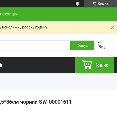
Кошик
покупців
 у найближчу робочу годину.
ї
Кошик
,5*86см чорний SW-00001611