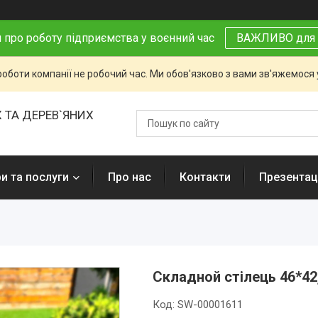
 про роботу підприємства у воєнний час
ВАЖЛИВО для 
роботи компанії не робочий час. Ми обов'язково з вами зв'яжемося
 ТА ДЕРЕВ`ЯНИХ
и та послуги
Про нас
Контакти
Презентаці
Складной стілець 46*42
Код:
SW-00001611