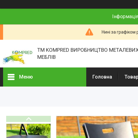
Інформація
Нині за графіком 
ТМ KOMPRED ВИРОБНИЦТВО МЕТАЛЕВИХ
МЕБЛІВ
Меню
Головна
Товар
Товари та послуги
Про нас
Відгуки
Презентації
Реєстраційні документи