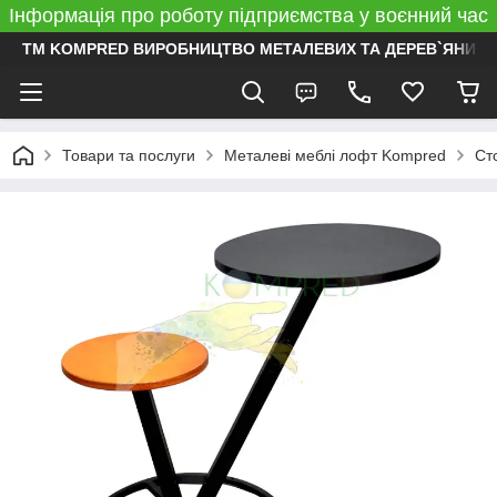
Інформація про роботу підприємства у воєнний час
ТМ KOMPRED ВИРОБНИЦТВО МЕТАЛЕВИХ ТА ДЕРЕВ`ЯНИХ 
Товари та послуги
Металеві меблі лофт Kompred
Ст