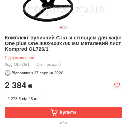
Комплект вуличний Стіл зі стільцем для кафе
One plus One 400х400х700 мм металевий лист
Kompred OL726/1
Під замовлення
Код: OL726/1
Опт і роздріб
Відправка з
27 серпня 2026
2 384
₴
2 278 ₴
від 25 шт.
Купити
або