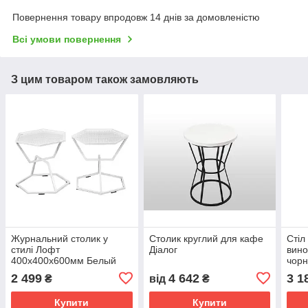
Повернення товару впродовж 14 днів за домовленістю
Всі умови повернення
З цим товаром також замовляють
Журнальний столик у
Столик круглий для кафе
Стіл
стилі Лофт
Діалог
вино
400x400x600мм Белый
чорн
Kompred OL354
2 499
4 642
3 1
₴
від
₴
Купити
Купити