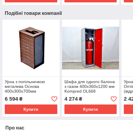
Подібні товари компанії
Урна з попільничкою
Шафа для одного балона
Урна
металева Основа
з газом 400х360х1200 мм
Опт
400х300х700мм
Kompred OL668
(від
Коричневий Kompred
перф
6 594
4 274
2 4
₴
₴
OL202
сіра
Купити
Купити
Про нас