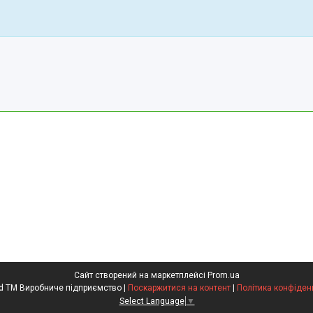
Сайт створений на маркетплейсі
Prom.ua
Kompred TM Виробниче підприємство |
Поскаржитися на контент
|
Політика конфіден
Select Language
▼