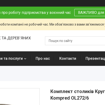
 про роботу підприємства у воєнний час
ВАЖЛИВО для 
роботи компанії не робочий час. Ми обов'язково з вами зв'яжемося
 ТА ДЕРЕВ`ЯНИХ
и та послуги
Про нас
Контакти
Презентаці
Комплект столиків Круг
Kompred OL272/6