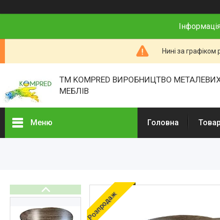
Інформація
Нині за графіком 
ТМ KOMPRED ВИРОБНИЦТВО МЕТАЛЕВИХ
МЕБЛІВ
Меню
Головна
Товар
Товари та послуги
Про нас
Відгуки
Розпродаж
Презентації
Реєстраційні документи