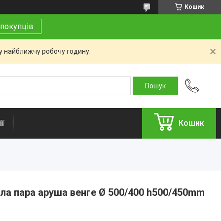
Кошик
покупців
 у найближчу робочу годину.
ї
Кошик
ла пара аруша венге Ø 500/400 h500/450mm