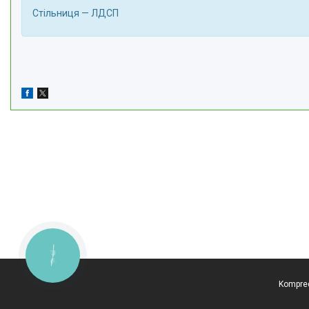
Стільниця — ЛДСП
КНОПКА
ЗВ'ЯЗКУ