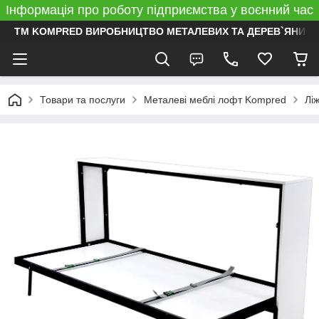
Інформація про роботу підприємства у воєнний час
ТМ KOMPRED ВИРОБНИЦТВО МЕТАЛЕВИХ ТА ДЕРЕВ`ЯНИХ 
Товари та послуги
Металеві меблі лофт Kompred
Лі