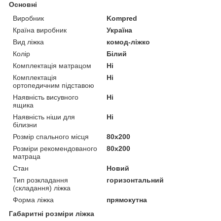
Основні
Виробник
Kompred
Країна виробник
Україна
Вид ліжка
комод-ліжко
Колір
Білий
Комплектація матрацом
Ні
Комплектація
Ні
ортопедичним підставою
Наявність висувного
Ні
ящика
Наявність ніши для
Ні
білизни
Розмір спального місця
80х200
Розміри рекомендованого
80х200
матраца
Стан
Новий
Тип розкладання
горизонтальний
(складання) ліжка
Форма ліжка
прямокутна
Габаритні розміри ліжка