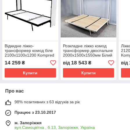
Відкидне ліжко-
Розкладне ліжко комод
Ліжк
трансформер комод біле
трансформер двоспальне
212
2100х1100х1200 Kompred
2000х1500х1550мм Білий
Kom
OL010/5
Kompred OL470
14 259
18 543
₴
від
₴
від
Купити
Купити
Про нас
98% позитивних з 63 відгуків за рік
Працює з 23.10.2017
м. Запоріжжя
вул.Самоцвітна , б.13, Запоріжжя, Україна