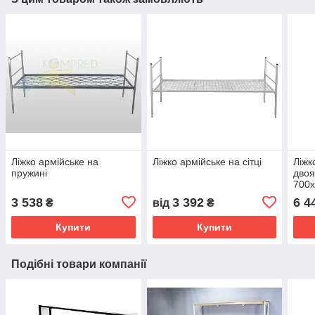
Ліжко армійське на
Ліжко армійське на сітці
Ліжк
пружині
двоя
700
3 538
3 392
6 4
₴
від
₴
Купити
Купити
Подібні товари компанії