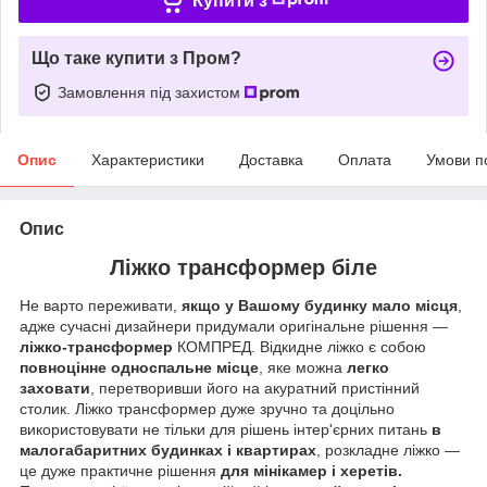
Купити з
Що таке купити з Пром?
Замовлення під захистом
Опис
Характеристики
Доставка
Оплата
Умови п
Опис
Ліжко трансформер біле
Не варто переживати,
якщо у Вашому будинку мало місця
,
адже сучасні дизайнери придумали оригінальне рішення —
ліжко-трансформер
КОМПРЕД. Відкидне ліжко є собою
повноцінне односпальне місце
, яке можна
легко
заховати
, перетворивши його на акуратний пристінний
столик. Ліжко трансформер дуже зручно та доцільно
використовувати не тільки для рішень інтер'єрних питань
в
малогабаритних будинках і квартирах
, розкладне ліжко —
це дуже практичне рішення
для мінікамер і херетів.