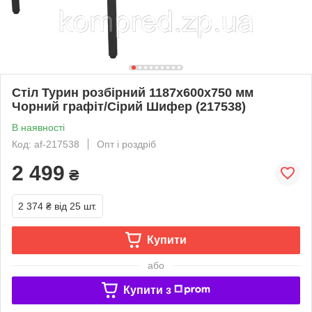
Стіл Турин розбірний 1187х600х750 мм
Чорний графіт/Сірий Шифер (217538)
В наявності
Код: af-217538
Опт і роздріб
2 499
₴
2 374 ₴
від 25 шт.
Купити
або
Купити з