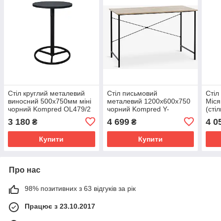
Стіл круглий металевий
Стіл письмовий
Стіл
виносний 500х750мм міні
металевий 1200х600х750
Міся
чорний Kompred OL479/2
чорний Kompred Y-
(сті
3621018
граф
3 180
4 699
4 0
₴
₴
розб
OL5
Купити
Купити
Про нас
98% позитивних з 63 відгуків за рік
Працює з 23.10.2017