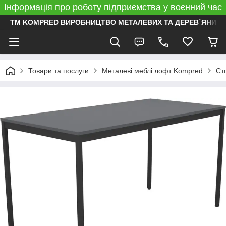
Інформація про роботу підприємства у воєнний час
ТМ KOMPRED ВИРОБНИЦТВО МЕТАЛЕВИХ ТА ДЕРЕВ`ЯНИХ 
Товари та послуги
Металеві меблі лофт Kompred
Ст