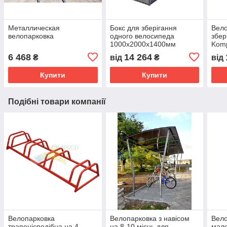
Металлическая
Бокс для зберігання
Вело
велопарковка
одного велосипеда
збер
1000х2000х1400мм
Kom
Kompred OL334/1
6 468
14 264
₴
від
₴
від
Купити
Купити
Подібні товари компанії
Велопарковка
Велопарковка з навісом
Вело
трапецієподібна на 4
на 8-10 місць для
мало