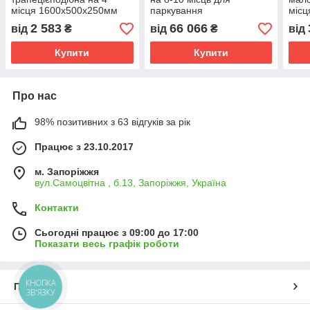
місця 1600х500х250мм
паркування
міс
цільнозварна червона
6300х1900х2400мм
Kom
2 583
66 066
від
₴
від
₴
від
Kompred OL781
Kompred OL415/1
Купити
Купити
Про нас
98% позитивних з 63 відгуків за рік
Працює з 23.10.2017
м. Запоріжжя
вул.Самоцвітна , б.13, Запоріжжя, Україна
Контакти
Сьогодні працює з 09:00 до 17:00
Показати весь графік роботи
КНОПКА
Про нас
ЗВ'ЯЗКУ