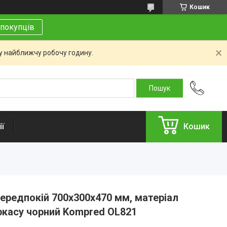
Кошик
покупців
 у найближчу робочу годину.
ї
Кошик
передпокій 700х300х470 мм, матеріал
ркасу чорний Kompred OL821