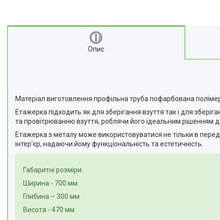
Опис
Матеріал виготовлення профільна труба пофарбована полім
Етажерка підходить як для зберігання взуття так і для зберіг
та провітрюванню взуття, роблячи його ідеальним рішенням д
Етажерка з металу може використовуватися не тільки в передпок
інтер'єр, надаючи йому функціональність та естетичність.
Габаритні розміри:
Ширина - 700 мм
Глибина – 300 мм
Висота - 470 мм