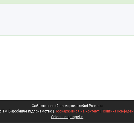
Сайт створений на маркетплейсі
Prom.ua
Kompred TM Виробниче підприємство |
Поскаржитися на контент
|
Політика конфіден
Select Language
▼