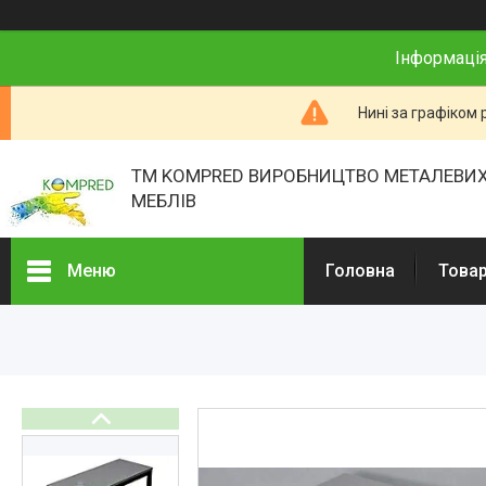
Інформація
Нині за графіком 
ТМ KOMPRED ВИРОБНИЦТВО МЕТАЛЕВИХ
МЕБЛІВ
Меню
Головна
Товар
Товари та послуги
Про нас
Відгуки
Презентації
Реєстраційні документи