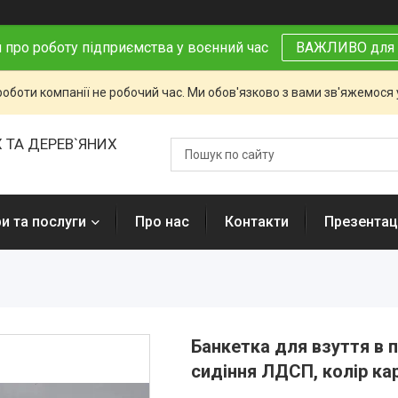
 про роботу підприємства у воєнний час
ВАЖЛИВО для 
роботи компанії не робочий час. Ми обов'язково з вами зв'яжемося
 ТА ДЕРЕВ`ЯНИХ
и та послуги
Про нас
Контакти
Презентаці
Банкетка для взуття в 
сидіння ЛДСП, колір ка