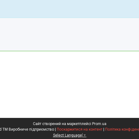
Сайт створений на маркетплейсі
Prom.ua
Kompred TM Виробниче підприємство |
Поскаржитися на контент
|
Політика конфіден
Select Language
▼