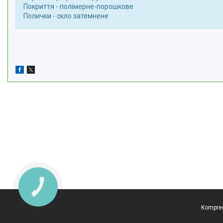
Покриття - полімерне-порошкове
Полички - скло затемнене
КНОПКА
ЗВ'ЯЗКУ