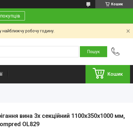
Кошик
покупців
 у найближчу робочу годину.
ї
Кошик
ігання вина 3х секційний 1100х350х1000 мм,
Kompred OL829