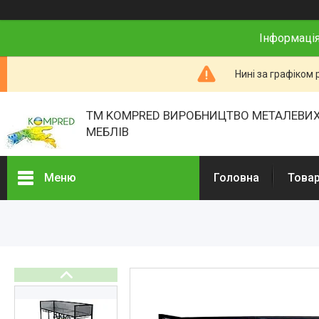
Інформація
Нині за графіком 
ТМ KOMPRED ВИРОБНИЦТВО МЕТАЛЕВИХ
МЕБЛІВ
Меню
Головна
Товар
Товари та послуги
Про нас
Відгуки
Презентації
Реєстраційні документи