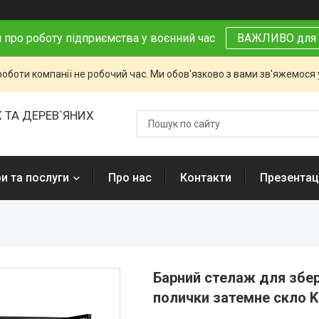
 про роботу підприємства у воєнний час
ВАЖЛИВО для 
роботи компанії не робочий час. Ми обов'язково з вами зв'яжемося
 ТА ДЕРЕВ`ЯНИХ
и та послуги
Про нас
Контакти
Презентаці
Барний стелаж для збер
полички затемне скло 