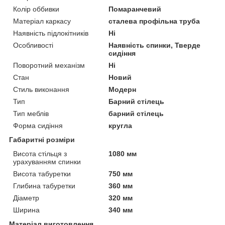
Колір оббивки
Помаранчевий
Матеріал каркасу
сталева профільна труба
Наявність підлокітників
Ні
Особливості
Наявність спинки, Тверде
сидіння
Поворотний механізм
Ні
Стан
Новий
Стиль виконання
Модерн
Тип
Барний стілець
Тип меблів
барний стілець
Форма сидіння
кругла
Габаритні розміри
Висота стільця з
1080 мм
урахуванням спинки
Висота табуретки
750 мм
Глибина табуретки
360 мм
Діаметр
320 мм
Ширина
340 мм
Матеріал виготовлення