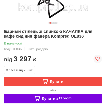
Барный стілець зі спинкою КАЧАЛКА для
кафе сидіння фанера Kompred OL836
В наявності
Код: OL836
Опт і роздріб
3 297
від
₴
3 160 ₴
від 25 шт.
Купити
або
Купити з