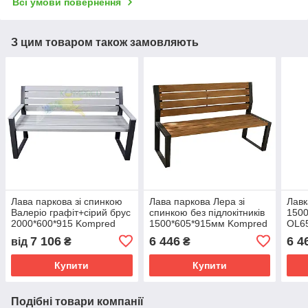
Всі умови повернення
З цим товаром також замовляють
Лава паркова зі спинкою
Лава паркова Лера зі
Лавк
Валеріо графіт+сірий брус
спинкою без підлокітників
1500
2000*600*915 Kompred
1500*605*915мм Kompred
OL6
OL657/4
OL696/5
7 106
6 446
6 4
від
₴
₴
Купити
Купити
Подібні товари компанії