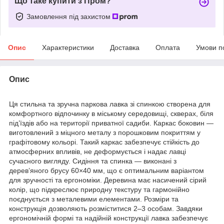
Що таке купити з Пром?
Замовлення під захистом
Опис
Характеристики
Доставка
Оплата
Умови п
Опис
Ця стильна та зручна паркова лавка зі спинкою створена для
комфортного відпочинку в міському середовищі, скверах, біля
під’їздів або на території приватної садиби. Каркас боковин —
виготовлений з міцного металу з порошковим покриттям у
графітовому кольорі. Такий каркас забезпечує стійкість до
атмосферних впливів, не деформується і надає лавці
сучасного вигляду. Сидіння та спинка — виконані з
дерев’яного брусу 60×40 мм, що є оптимальним варіантом
для зручності та ергономіки. Деревина має насичений сірий
колір, що підкреслює природну текстуру та гармонійно
поєднується з металевими елементами. Розміри та
конструкція дозволяють розміститися 2–3 особам. Завдяки
ергономічній формі та надійній конструкції лавка забезпечує