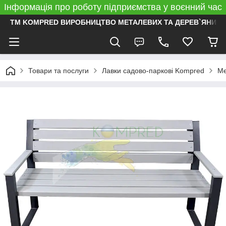
Інформація про роботу підприємства у воєнний час
ТМ KOMPRED ВИРОБНИЦТВО МЕТАЛЕВИХ ТА ДЕРЕВ`ЯНИХ 
Товари та послуги
Лавки садово-паркові Kompred
Ме