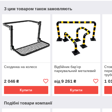
З цим товаром також замовляють
Сходинка на колесо
Відбійник бар'єр
Стов
паркувальний металевий
пере
труб
2 046
9 261
1 0
₴
від
₴
Купити
Купити
Подібні товари компанії