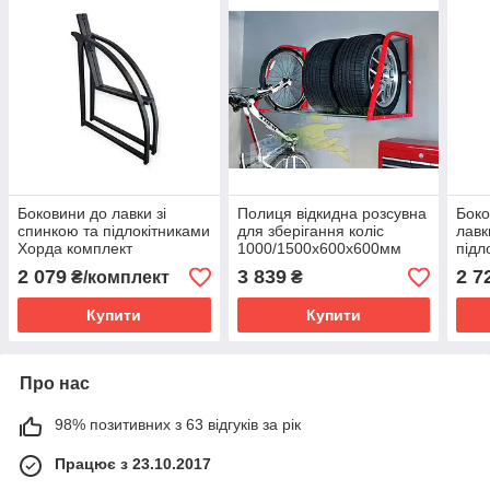
Боковини до лавки зі
Полиця відкидна розсувна
Боко
спинкою та підлокітниками
для зберігання коліс
лавк
Хорда комплект
1000/1500х600х600мм
підл
600х860мм Kompred
Червона Kompred OL477
60х
2 079
3 839
2 7
₴/комплект
₴
OL951/0
Kom
Купити
Купити
Про нас
98% позитивних з 63 відгуків за рік
Працює з 23.10.2017