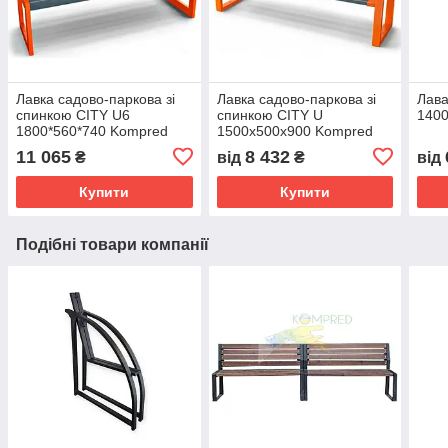
Лавка садово-паркова зі
Лавка садово-паркова зі
Лава
спинкою CITY U6
спинкою CITY U
140
1800*560*740 Kompred
1500х500х900 Kompred
OL741
OL705 Помаранчева
11 065
8 432
₴
від
₴
від
Купити
Купити
Подібні товари компанії