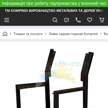
Інформація про роботу підприємства у воєнний час
ТМ KOMPRED ВИРОБНИЦТВО МЕТАЛЕВИХ ТА ДЕРЕВ`ЯНИХ 
Товари та послуги
Лавки садово-паркові Kompred
Бо