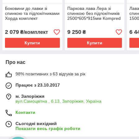
Боковини до лавки зі
Паркова лава Лера зі
Лава
спинкою та підлокітниками
спинкою без підлокітників
спин
Хорда комплект
2500*605*915мм Kompred
150
600х860мм Kompred
OL696/2
OL6
OL951/0
2 079
9 250
6 4
₴/комплект
₴
Купити
Купити
Про нас
98% позитивних з 63 відгуків за рік
Працює з 23.10.2017
м. Запоріжжя
вул.Самоцвітна , б.13, Запоріжжя, Україна
Контакти
Сьогодні вихідний
Показати весь графік роботи