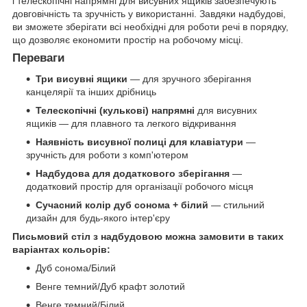
і телескопічні напрямні для висувних ящиків забезпечують
довговічність та зручність у використанні. Завдяки надбудові,
ви зможете зберігати всі необхідні для роботи речі в порядку,
що дозволяє економити простір на робочому місці.
Переваги
Три висувні ящики
— для зручного зберігання
канцелярії та інших дрібниць
Телескопічні (кулькові) напрямні
для висувних
ящиків — для плавного та легкого відкривання
Наявність висувної полиці для клавіатури
—
зручність для роботи з комп'ютером
Надбудова для додаткового зберігання
—
додатковий простір для організації робочого місця
Сучасний колір дуб сонома + білий
— стильний
дизайн для будь-якого інтер'єру
Письмовий стіл з надбудовою можна замовити в таких
варіантах кольорів:
Дуб сонома/Білий
Венге темний/Дуб крафт золотий
Венге темний/Білий