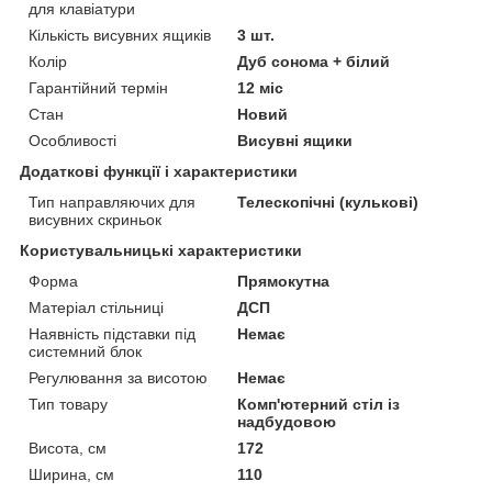
для клавіатури
Кількість висувних ящиків
3 шт.
Колір
Дуб сонома + білий
Гарантійний термін
12 міс
Стан
Новий
Особливості
Висувні ящики
Додаткові функції і характеристики
Тип направляючих для
Телескопічні (кулькові)
висувних скриньок
Користувальницькі характеристики
Форма
Прямокутна
Матеріал стільниці
ДСП
Наявність підставки під
Немає
системний блок
Регулювання за висотою
Немає
Тип товару
Комп'ютерний стіл із
надбудовою
Висота, см
172
Ширина, см
110