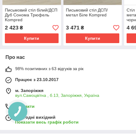
Письмовий стіл білий/ДСП
Письмовий стіл ДСП/
Стіл
Дуб Сонома Трюфель
метал Біле Kompred
мета
Kompred
чорн
362
2 423
3 471
4 6
₴
₴
Купити
Купити
Про нас
98% позитивних з 63 відгуків за рік
Працює з 23.10.2017
м. Запоріжжя
вул.Самоцвітна , б.13, Запоріжжя, Україна
Контакти
Сьогодні вихідний
Показати весь графік роботи