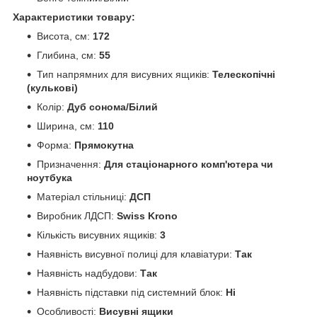
Характеристики товару:
Висота, см:
172
Глибина, см:
55
Тип напрямних для висувних ящиків:
Телескопічні
(кулькові)
Колір:
Дуб сонома/Білий
Ширина, см:
110
Форма:
Прямокутна
Призначення:
Для стаціонарного комп'ютера чи
ноутбука
Матеріал стільниці:
ДСП
Виробник ЛДСП:
Swiss Krono
Кількість висувних ящиків:
3
Наявність висувної полиці для клавіатури:
Так
Наявність надбудови:
Так
Наявність підставки під системний блок:
Ні
Особливості:
Висувні ящики