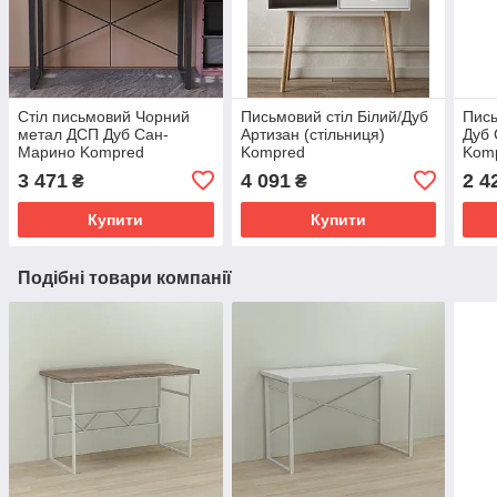
Стіл письмовий Чорний
Письмовий стіл Білий/Дуб
Пись
метал ДСП Дуб Сан-
Артизан (стільниця)
Дуб
Марино Kompred
Kompred
Kom
3 471
4 091
2 4
₴
₴
Купити
Купити
Подібні товари компанії