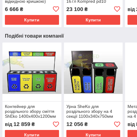
відкидною кришкою)
167л Kompred pd10
420х430х812мм Kompred
6 666
23 100
₴
₴
від
OL509/1
Купити
Купити
Подібні товари компанії
Контейнер для
Урна SheKo для
Мета
роздільного збору сміття
роздільного збору на 4
розд
ShEko 1400х400х1200мм
секції 1100х340х750мм
на 4
(на 4 ємності) Kompred
Kompred OL515
110
12 859
12 056
від
₴
₴
від
OL487
OL5
Купити
Купити