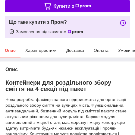
Купити з
Що таке купити з Пром?
Замовлення під захистом
Опис
Характеристики
Доставка
Оплата
Умови п
Опис
Контейнери для роздільного збору
сміття на 4 секції під пакет
Нова розробка фахівців нашого підприємства для організації
роздільного збору сміття на вулицях міста. Функціональний,
антивандальний, безпечний модуль під сміттєві пакети стане
актуальним рішенням для вулиць міста. Каркас модуля
виготовлений з міцної сталі, має жорстку і міцну конструкцію
здатну витримати будь-які нюанси експлуатації і прояви
вандалізму. Конструкція модуля повністю провітрюється і