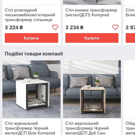
Стіл розкладний
Стіл-книжка трансформер
Стіл
письмовий/комп'ютерний
(метал/ДСП) Kompred
Біли
трансформер стільниця
ЛДСП білий
3 224
3 234
2 8
₴
₴
1000х600х750мм Kompred
OL818/1
Купити
Купити
Подібні товари компанії
Стіл журнальний
Стіл журнальний
Обід
трансформер Чорний
трансформер Чорний
тра
метал/ДСП Біле Kompred
метал/ДСП Дуб Сан-
мета