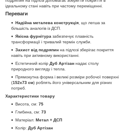
подряпин на підлозі допомагає зберегти покриття в
ідеальному стані навіть при частому переміщенні.
Переваги
Надійна металева конструкція
, що легша за
більшість аналогів із ДСП.
Якісна фурнітура
забезпечує плавність
трансформації і тривалий термін служби.
Захист від подряпин
на підлозі зберігає покриття
навіть при активному використанні.
Естетичний колір
Дуб Артізан
надає столу
природного вигляду і тепла.
Прямокутна форма і великі розміри робочої поверхні
(
152x73 см
) роблять його універсальним для різних
потреб.
Характеристики товару
Висота, см:
75
Глибина, см:
73
Матеріал:
Метал + ДСП
Колір:
Дуб Артізан