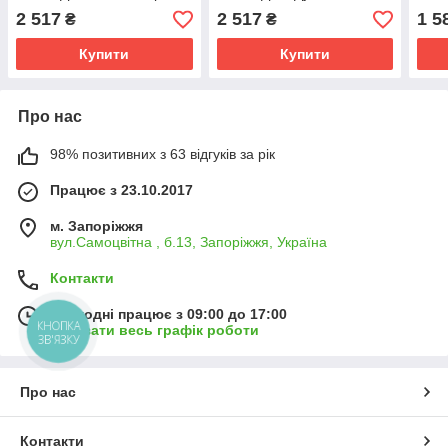
Марино Kompred
2 517
2 517
1 5
₴
₴
Купити
Купити
Про нас
98% позитивних з 63 відгуків за рік
Працює з 23.10.2017
м. Запоріжжя
вул.Самоцвітна , б.13, Запоріжжя, Україна
Контакти
Сьогодні працює з 09:00 до 17:00
КНОПКА
Показати весь графік роботи
ЗВ'ЯЗКУ
Про нас
Контакти