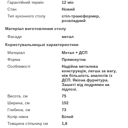
Гарантійний термін
12 міс
Стан
Новий
Тип кухонного столу
стіл-трансформер,
розкладний
Матеріал виготовлення столу
Фасади
метал
Користувальницькі характеристики
Матеріал
Метал + ДСП
Форма
Прямокутна
Особливості
Надійна металева
конструкція, легша за вагу,
ніж більшість аналогів із
ДСП. Якісна фурнітура.
Зашиті від подряпин на
підлозі.
Висота, см
75
Ширина, см
152
Глибина, см
73
Колір ніжок
Білий
Товщина стільниці см
1,6