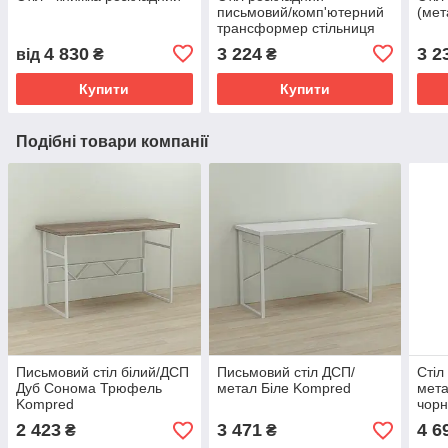
письмовий/комп'ютерний
(мет
трансформер стільниця
ЛДСП білий
4 830
3 224
3 2
від
₴
₴
1000х600х750мм Kompred
OL818/1
Купити
Купити
Подібні товари компанії
Письмовий стіл білий/ДСП
Письмовий стіл ДСП/
Стіл
Дуб Сонома Трюфель
метал Біле Kompred
мета
Kompred
чорн
362
2 423
3 471
4 6
₴
₴