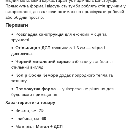
міцний металевий каркас гарантує надійність конструкції.
Прямокутна форма і відсутність тумби роблять стіл зручним у
використанні, дозволяючи оптимально організувати робочий
або обідній простір.
Переваги
Розкладна конструкція
для економії місця та
зручності.
Стільниця з ДСП
товщиною 1,6 см — міцна і
довговічна.
Чорний металевий каркас
забезпечує стійкість і
стильний вигляд.
Колір Сосна Кембра
додає природного тепла та
затишку.
Прямокутна форма
— універсальне рішення для
будь-якого приміщення.
Характеристики товару
Висота, см:
75
Глибина, см:
60
Матеріал:
Метал + ДСП