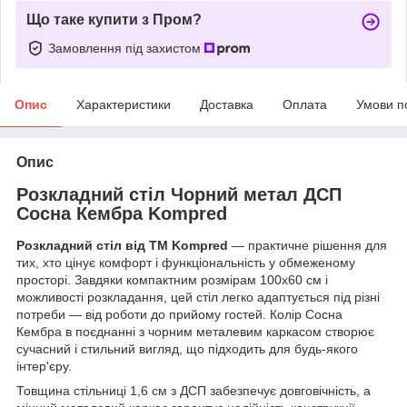
Що таке купити з Пром?
Замовлення під захистом
Опис
Характеристики
Доставка
Оплата
Умови п
Опис
Розкладний стіл Чорний метал ДСП
Сосна Кембра Kompred
Розкладний стіл від ТМ
Kompred
— практичне рішення для
тих, хто цінує комфорт і функціональність у обмеженому
просторі. Завдяки компактним розмірам 100х60 см і
можливості розкладання, цей стіл легко адаптується під різні
потреби — від роботи до прийому гостей. Колір Сосна
Кембра в поєднанні з чорним металевим каркасом створює
сучасний і стильний вигляд, що підходить для будь-якого
інтер'єру.
Товщина стільниці 1,6 см з ДСП забезпечує довговічність, а