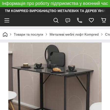
Інформація про роботу підприємства у воєнний час
ТМ KOMPRED ВИРОБНИЦТВО МЕТАЛЕВИХ ТА ДЕРЕВ`ЯНИХ 
Товари та послуги
Металеві меблі лофт Kompred
Ст