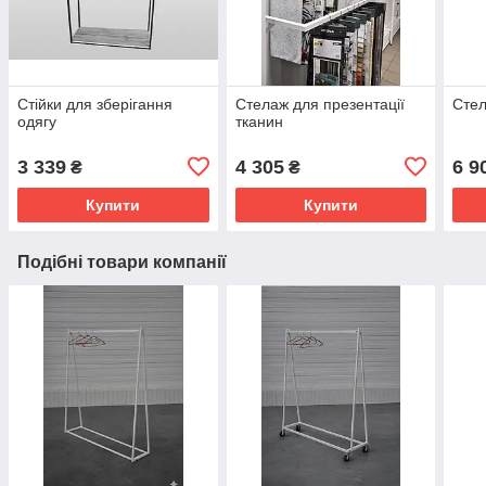
Стійки для зберігання
Стелаж для презентації
Стел
одягу
тканин
3 339
4 305
6 9
₴
₴
Купити
Купити
Подібні товари компанії