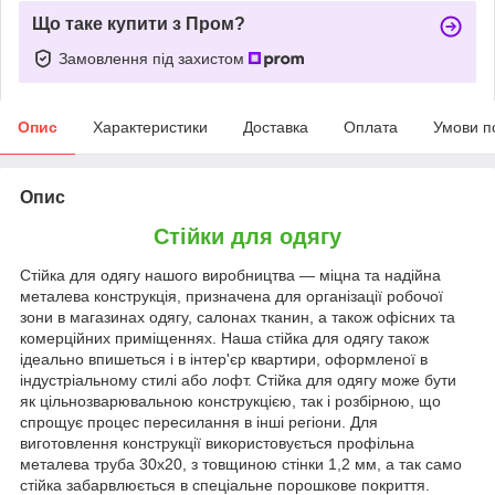
Що таке купити з Пром?
Замовлення під захистом
Опис
Характеристики
Доставка
Оплата
Умови п
Опис
Стійки для одягу
Стійка для одягу нашого виробництва — міцна та надійна
металева конструкція, призначена для організації робочої
зони в магазинах одягу, салонах тканин, а також офісних та
комерційних приміщеннях. Наша стійка для одягу також
ідеально впишеться і в інтер'єр квартири, оформленої в
індустріальному стилі або лофт. Стійка для одягу може бути
як цільнозварювальною конструкцією, так і розбірною, що
спрощує процес пересилання в інші регіони. Для
виготовлення конструкції використовується профільна
металева труба 30х20, з товщиною стінки 1,2 мм, а так само
стійка забарвлюється в спеціальне порошкове покриття.