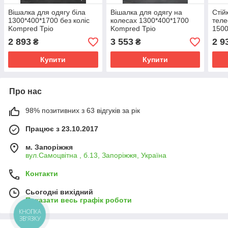
Вішалка для одягу біла
Вішалка для одягу на
Стій
1300*400*1700 без коліс
колесах 1300*400*1700
теле
Kompred Тріо
Kompred Тріо
1500
OL014/1300Б
OL014/1300БК Біла
Kom
2 893
3 553
2 9
₴
₴
Купити
Купити
Про нас
98% позитивних з 63 відгуків за рік
Працює з 23.10.2017
м. Запоріжжя
вул.Самоцвітна , б.13, Запоріжжя, Україна
Контакти
Сьогодні вихідний
Показати весь графік роботи
КНОПКА
ЗВ'ЯЗКУ