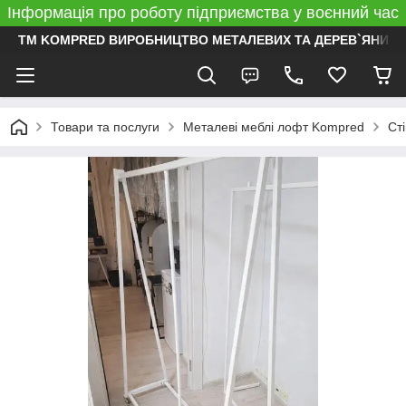
Інформація про роботу підприємства у воєнний час
ТМ KOMPRED ВИРОБНИЦТВО МЕТАЛЕВИХ ТА ДЕРЕВ`ЯНИХ 
Товари та послуги
Металеві меблі лофт Kompred
Ст