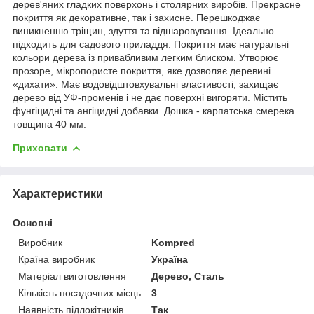
дерев'яних гладких поверхонь і столярних виробів. Прекрасне
покриття як декоративне, так і захисне. Перешкоджає
виникненню тріщин, здуття та відшаровування. Ідеально
підходить для садового приладдя. Покриття має натуральні
кольори дерева із привабливим легким блиском. Утворює
прозоре, мікропористе покриття, яке дозволяє деревині
«дихати». Має водовідштовхувальні властивості, захищає
дерево від УФ-променів і не дає поверхні вигоряти. Містить
фунгіцидні та ангіцидні добавки. Дошка - карпатська смерека
товщина 40 мм.
Приховати
Характеристики
Основні
Виробник
Kompred
Країна виробник
Україна
Матеріал виготовлення
Дерево, Сталь
Кількість посадочних місць
3
Наявність підлокітників
Так