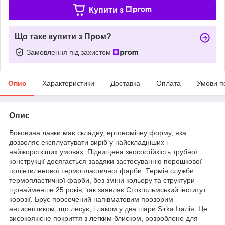
Купити з
Що таке купити з Пром?
Замовлення під захистом
Опис
Характеристики
Доставка
Оплата
Умови п
Опис
Боковина лавки має складну, ергономічну форму, яка
дозволяє експлуатувати виріб у найскладніших і
найжорсткіших умовах. Підвищена зносостійкість трубної
конструкції досягається завдяки застосуванню порошкової
поліетиленової термопластичної фарби. Термін служби
термопластичної фарби, без зміни кольору та структури -
щонайменше 25 років, так заявляє Стокгольмський інститут
корозії. Брус просочений напівматовим прозорим
антисептиком, що лесує, і лаком у два шари Sirka Італія. Це
високоякісне покриття з легким блиском, розроблене для