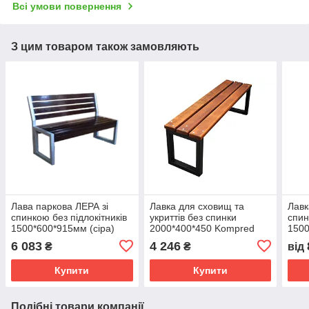
Всі умови повернення
З цим товаром також замовляють
Лава паркова ЛЕРА зі
Лавка для сховищ та
Лавк
спинкою без підлокітників
укриттів без спинки
спин
1500*600*915мм (сіра)
2000*400*450 Kompred
150
OL696/4
OL658/3
OL7
6 083
4 246
₴
₴
від
Купити
Купити
Подібні товари компанії