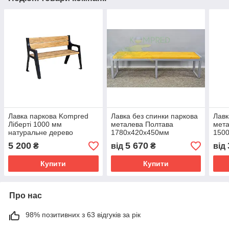
Лавка паркова Kompred
Лавка без спинки паркова
Лавк
Ліберті 1000 мм
металева Полтава
мет
натуральне дерево
1780х420х450мм
150
(сидіння-дерево) Сірий
(сид
5 200
5 670
₴
від
₴
від
Kompred OL450
Kom
Купити
Купити
Про нас
98% позитивних з 63 відгуків за рік