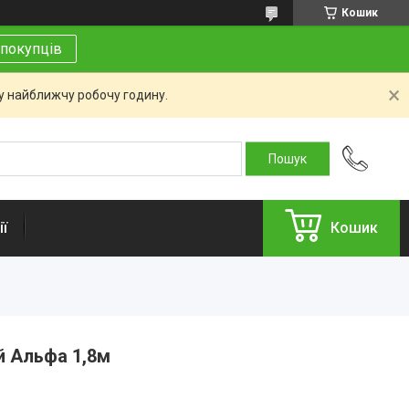
Кошик
покупців
 у найближчу робочу годину.
ї
Кошик
й Альфа 1,8м