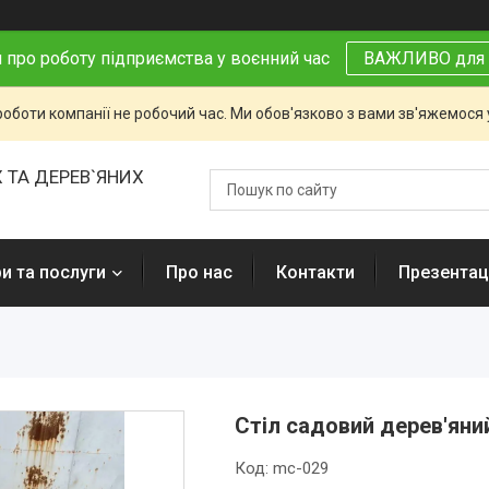
 про роботу підприємства у воєнний час
ВАЖЛИВО для 
роботи компанії не робочий час. Ми обов'язково з вами зв'яжемося
 ТА ДЕРЕВ`ЯНИХ
и та послуги
Про нас
Контакти
Презентаці
Стіл садовий дерев'яни
Код:
mc-029