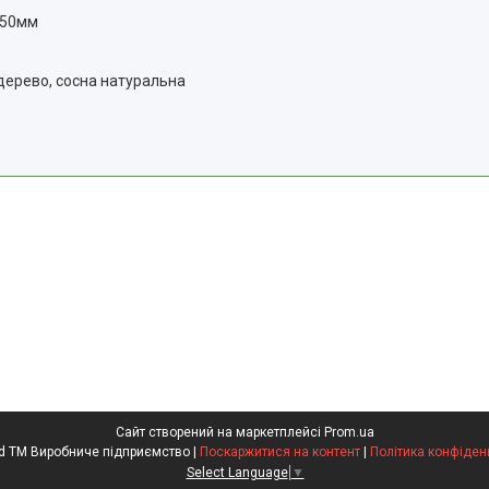
450мм
е дерево, сосна натуральна
Сайт створений на маркетплейсі
Prom.ua
Kompred TM Виробниче підприємство |
Поскаржитися на контент
|
Політика конфіден
Select Language
▼