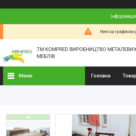
Інформація
Нині за графіком 
ТМ KOMPRED ВИРОБНИЦТВО МЕТАЛЕВИХ
МЕБЛІВ
Меню
Головна
Товар
Товари та послуги
Про нас
Відгуки
Презентації
Реєстраційні документи