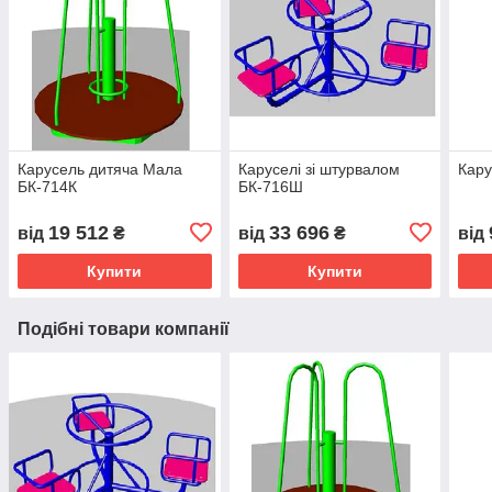
Карусель дитяча Мала
Каруселі зі штурвалом
Кару
БК-714К
БК-716Ш
19 512
33 696
від
₴
від
₴
від
Купити
Купити
Подібні товари компанії