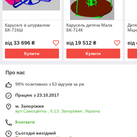
Каруселі зі штурвалом
Карусель дитяча Мала
Дитя
БК-716Ш
БК-714К
Міцн
33 696
19 512
від
₴
від
₴
від
Купити
Купити
Про нас
98% позитивних з 63 відгуків за рік
Працює з 23.10.2017
м. Запоріжжя
вул.Самоцвітна , б.13, Запоріжжя, Україна
Контакти
Сьогодні вихідний