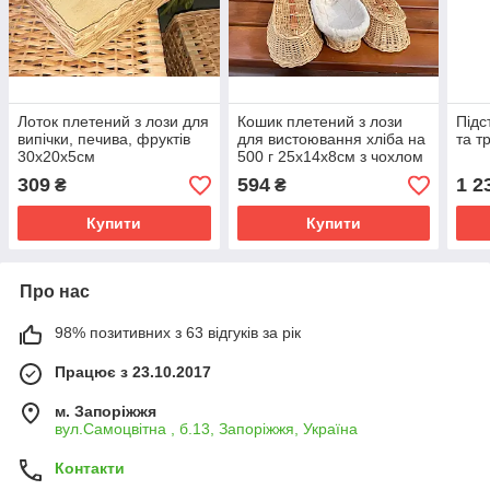
Лоток плетений з лози для
Кошик плетений з лози
Підс
випічки, печива, фруктів
для вистоювання хліба на
та т
30х20х5см
500 г 25х14х8см з чохлом
у комплекті
309
594
1 2
₴
₴
Купити
Купити
Про нас
98% позитивних з 63 відгуків за рік
Працює з 23.10.2017
м. Запоріжжя
вул.Самоцвітна , б.13, Запоріжжя, Україна
Контакти