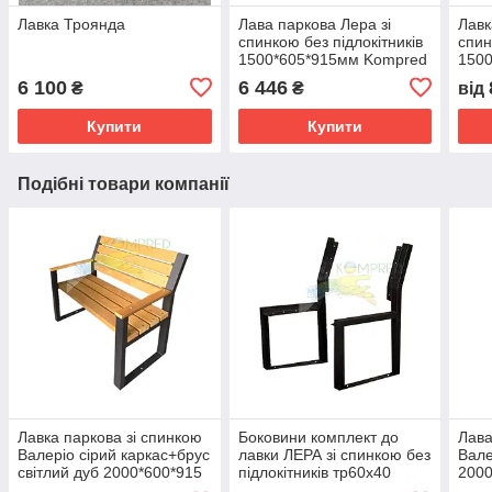
Лавка Троянда
Лава паркова Лера зі
Лавк
спинкою без підлокітників
спин
1500*605*915мм Kompred
150
OL696/5
OL7
6 100
6 446
₴
₴
від
Купити
Купити
Подібні товари компанії
Лавка паркова зі спинкою
Боковини комплект до
Лава
Валеріо сірий каркас+брус
лавки ЛЕРА зі спинкою без
Вале
світлий дуб 2000*600*915
підлокітників тр60х40
2000
мм Kompred OL657/9
60х600х915мм чорний
OL6