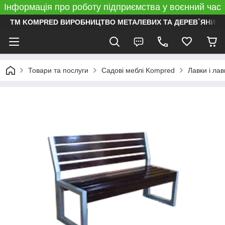
Інформація про роботу підприємства у воєнний час
ТМ KOMPRED ВИРОБНИЦТВО МЕТАЛЕВИХ ТА ДЕРЕВ`ЯНИХ 
Товари та послуги
Садові меблі Kompred
Лавки і лав