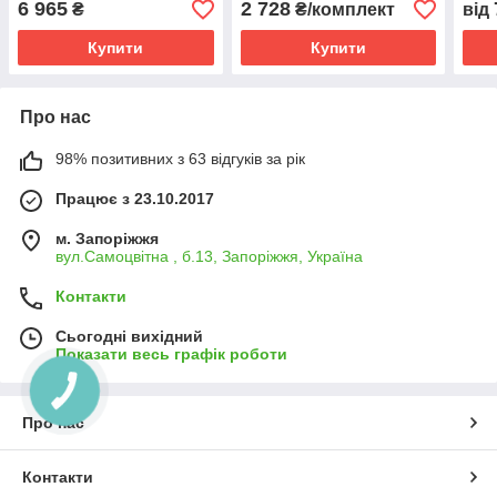
6 965
2 728
₴
₴/комплект
від
Kompred OL696/0
Купити
Купити
Про нас
98% позитивних з 63 відгуків за рік
Працює з 23.10.2017
м. Запоріжжя
вул.Самоцвітна , б.13, Запоріжжя, Україна
Контакти
Сьогодні вихідний
Показати весь графік роботи
Про нас
Контакти