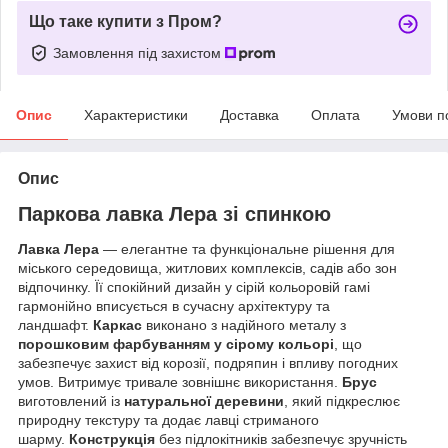
Що таке купити з Пром?
Замовлення під захистом
Опис
Характеристики
Доставка
Оплата
Умови п
Опис
Паркова лавка Лера зі спинкою
Лавка Лера
— елегантне та функціональне рішення для
міського середовища, житлових комплексів, садів або зон
відпочинку. Її спокійний дизайн у сірій кольоровій гамі
гармонійно вписується в сучасну архітектуру та
ландшафт.
Каркас
виконано з надійного металу з
порошковим фарбуванням у сірому кольорі
, що
забезпечує захист від корозії, подряпин і впливу погодних
умов. Витримує тривале зовнішнє використання.
Брус
виготовлений із
натуральної деревини
, який підкреслює
природну текстуру та додає лавці стриманого
шарму.
Конструкція
без підлокітників забезпечує зручність