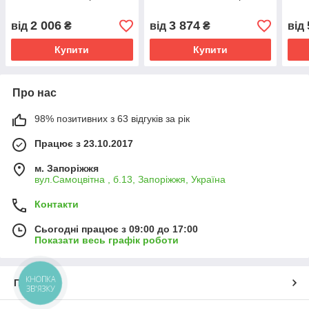
Kompred OL531/1
Kompred OL539/1
колі
OL2
2 006
3 874
від
₴
від
₴
від
Купити
Купити
Про нас
98% позитивних з 63 відгуків за рік
Працює з 23.10.2017
м. Запоріжжя
вул.Самоцвітна , б.13, Запоріжжя, Україна
Контакти
Сьогодні працює з 09:00 до 17:00
Показати весь графік роботи
КНОПКА
Про нас
ЗВ'ЯЗКУ