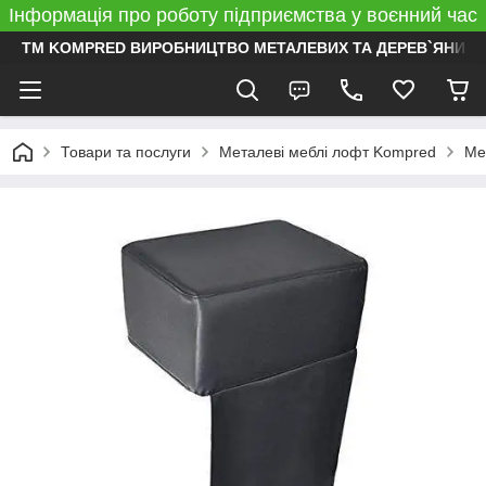
Інформація про роботу підприємства у воєнний час
ТМ KOMPRED ВИРОБНИЦТВО МЕТАЛЕВИХ ТА ДЕРЕВ`ЯНИХ 
Товари та послуги
Металеві меблі лофт Kompred
Ме