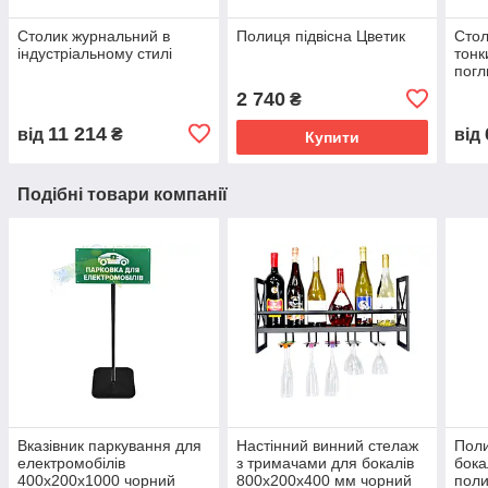
Столик журнальний в
Полиця підвісна Цветик
Стол
індустріальному стилі
тонк
погл
2 740
₴
11 214
від
₴
від
Купити
Подібні товари компанії
Вказівник паркування для
Настінний винний стелаж
Поли
електромобілів
з тримачами для бокалів
бока
400х200х1000 чорний
800х200х400 мм чорний
поли