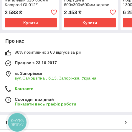
Kompred OL012/1
600х300х600мм каркас
130
чорний+Сірий дсп
ЖС1
2 583
2 453
6 2
₴
₴
Kompred OL207/1.1
Купити
Купити
Про нас
98% позитивних з 63 відгуків за рік
Працює з 23.10.2017
м. Запоріжжя
вул.Самоцвітна , б.13, Запоріжжя, Україна
Контакти
Сьогодні вихідний
Показати весь графік роботи
КНОПКА
Про нас
ЗВ'ЯЗКУ