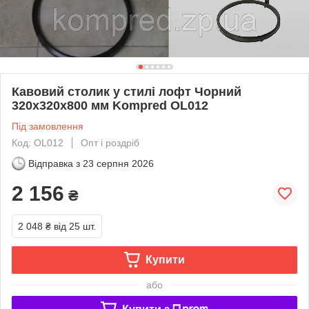
Кавовий столик у стилі лофт Чорний
320х320х800 мм Kompred OL012
Під замовлення
Код: OL012
Опт і роздріб
Відправка з
23 серпня 2026
2 156
₴
2 048 ₴
від 25 шт.
Купити
або