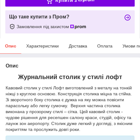
Купити з
Що таке купити з Пром?
Замовлення під захистом
Опис
Характеристики
Доставка
Оплата
Умови п
Опис
Журнальний столик у стилі лофт
Кавовий столик у стилі Лофт виготовлений з металу на тонкій
ніжці з круглою основою. Конструкція столика міцна та стійка.
Зі зворотного боку столика є дужка на яку можна повісити
парасольку або легку сумочку. Верхня частина столика
виконана у прозорому стилі – сітка. Цей кавовий столик -
чудове рішення для ресепшен салону краси, студій, офісу та
лаунж зон аеропорту. Столик дуже легкий у догляді, з якісним
покриттям та прослужить довгі роки.