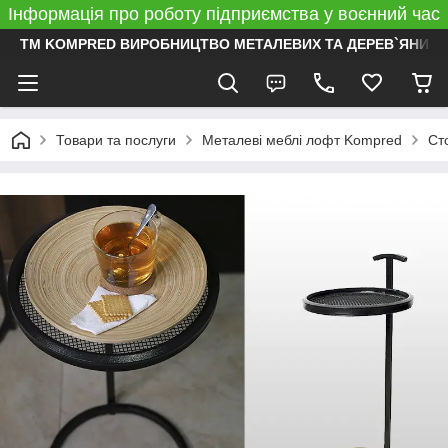
Інформація про роботу підприємства у воєнний час
ТМ KOMPRED ВИРОБНИЦТВО МЕТАЛЕВИХ ТА ДЕРЕВ`ЯНИХ 
Товари та послуги
Металеві меблі лофт Kompred
Ст