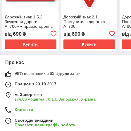
Дорожній знак 1.5.2
Дорожній знак 2.1.
Доро
Звуження дороги
Поступитись дорогою
Пост
А=700мм правостороннє
А=700
А=9
690
690
від
₴
від
₴
від
Купити
Купити
Про нас
98% позитивних з 63 відгуків за рік
Працює з 23.10.2017
м. Запоріжжя
вул.Самоцвітна , б.13, Запоріжжя, Україна
Контакти
Сьогодні вихідний
Показати весь графік роботи