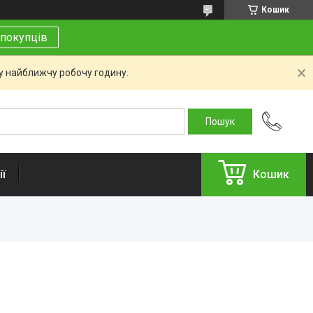
Кошик
покупців
 у найближчу робочу годину.
ї
Кошик