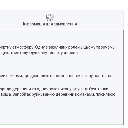
Інформація для замовлення
фортну атмосферу. Одну з важливих ролей у цьому творчому
іцність металу і душевну теплоту дерева.
ими ніжками, що дозволяють встановлення столу навіть на
породи деревини та одночасно виконує функції ґрунтовки
довища. Запобігає руйнуванню деревини комахами, пліснявою