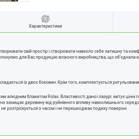
Характеристики
творювати свій простір і створювати навколо себе затишну та ком
пропонуємо для Вас продукцію власного виробництва, що об'єднала м
кладається із двох боковин. Крім того, комплектується регульован
алкідним блакитом Rolax. Властивості даної лазурі: імітує цінні 
ійно захищає деревину від руйнівного впливу навколишнього сере
, не розтріскується з часом і не перешкоджає подиху поверхні.