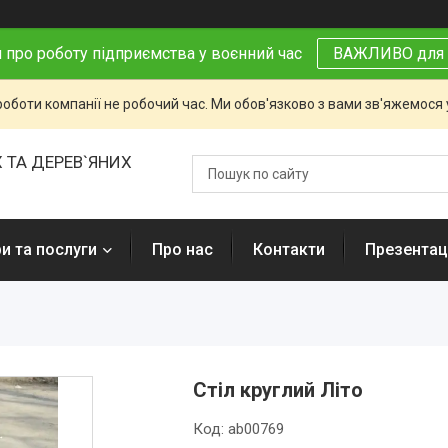
 про роботу підприємства у воєнний час
ВАЖЛИВО для 
роботи компанії не робочий час. Ми обов'язково з вами зв'яжемося
 ТА ДЕРЕВ`ЯНИХ
и та послуги
Про нас
Контакти
Презентаці
Стіл круглий Літо
Код:
ab00769