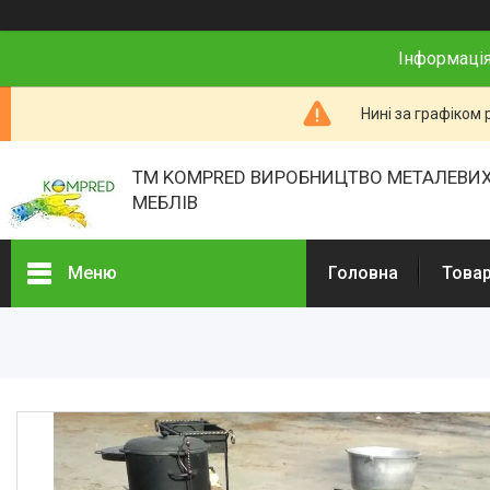
Інформація
Нині за графіком 
ТМ KOMPRED ВИРОБНИЦТВО МЕТАЛЕВИХ
МЕБЛІВ
Меню
Головна
Товар
Товари та послуги
Про нас
Відгуки
Презентації
Реєстраційні документи