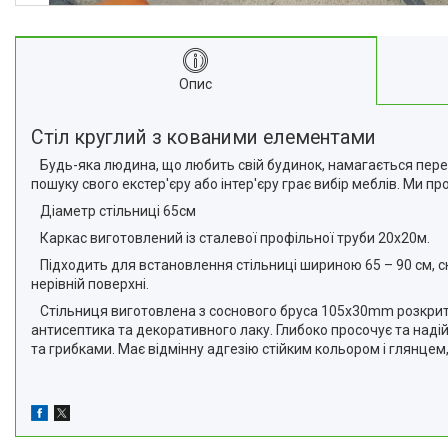
Опис
Стіл круглий з кованими елементами
Будь-яка людина, що любить свій будинок, намагається пере
пошуку свого екстер'єру або інтер'єру грає вибір меблів. Ми 
Діаметр стільниці 65см
Каркас виготовлений із сталевої профільної труби 20х20м.
Підходить для встановлення стільниці шириною 65 – 90 см, с
нерівній поверхні.
Стільниця виготовлена з соснового бруса 105х30mm розкритим 
антисептика та декоративного лаку. Глибоко просочує та над
та грибками. Має відмінну адгезію стійким кольором і глянцем