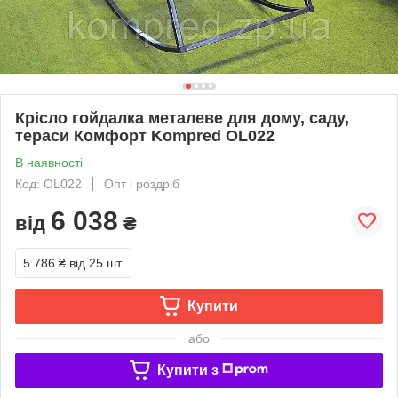
Крісло гойдалка металеве для дому, саду,
тераси Комфорт Kompred OL022
В наявності
Код: OL022
Опт і роздріб
6 038
від
₴
5 786 ₴
від 25 шт.
Купити
або
Купити з