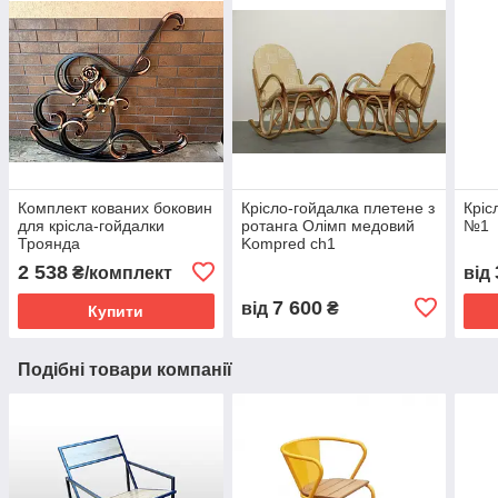
Комплект кованих боковин
Крісло-гойдалка плетене з
Кріс
для крісла-гойдалки
ротанга Олімп медовий
№1
Троянда
Kompred ch1
2 538
₴/комплект
від
7 600
від
₴
Купити
Подібні товари компанії