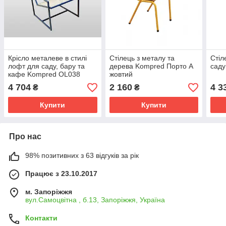
Крісло металеве в стилі
Стілець з металу та
Стіл
лофт для саду, бару та
дерева Kompred Порто А
саду
кафе Kompred OL038
жовтий
4 704
2 160
4 3
₴
₴
Купити
Купити
Про нас
98% позитивних з 63 відгуків за рік
Працює з 23.10.2017
м. Запоріжжя
вул.Самоцвітна , б.13, Запоріжжя, Україна
Контакти