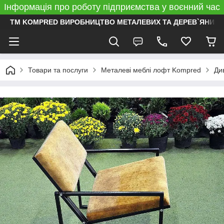
Інформація про роботу підприємства у воєнний час
ТМ KOMPRED ВИРОБНИЦТВО МЕТАЛЕВИХ ТА ДЕРЕВ`ЯНИХ 
Товари та послуги
Металеві меблі лофт Kompred
Ди