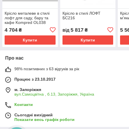
Крісло металеве в стилі
Крісло в стилі ЛОФТ
Кріс
лофт для саду, бару та
БС216
м'як
кафе Kompred OL038
4 704
5 817
5 5
₴
від
₴
Купити
Купити
Про нас
98% позитивних з 63 відгуків за рік
Працює з 23.10.2017
м. Запоріжжя
вул.Самоцвітна , б.13, Запоріжжя, Україна
Контакти
Сьогодні вихідний
Показати весь графік роботи