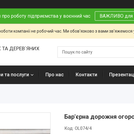
 про роботу підприємства у воєнний час
ВАЖЛИВО для 
роботи компанії не робочий час. Ми обов'язково з вами зв'яжемося
 ТА ДЕРЕВ`ЯНИХ
и та послуги
Про нас
Контакти
Презентаці
Бар'єрна дорожня огор
Код:
OL074/4