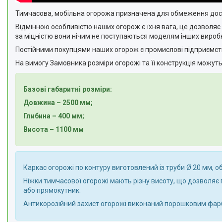
Тимчасова, мобільна огорожа призначена для обмеження досту
Відмінною особливістю наших огорож є їхня вага, це дозволяє
за міцністю вони нічим не поступаються моделям інших виробн
Постійними покупцями наших огорож є промислові підприємства
На вимогу Замовника розміри огорожі та її конструкція можуть
Базові габаритні розміри:
Довжина – 2500 мм;
Глибина – 400 мм;
Висота – 1100 мм
Каркас огорожі по контуру виготовлений із труби Ø 20 мм, о
Ніжки тимчасової огорожі мають різну висоту, що дозволяє п
або прямокутник.
Антикорозійний захист огорожі виконаний порошковим фарб