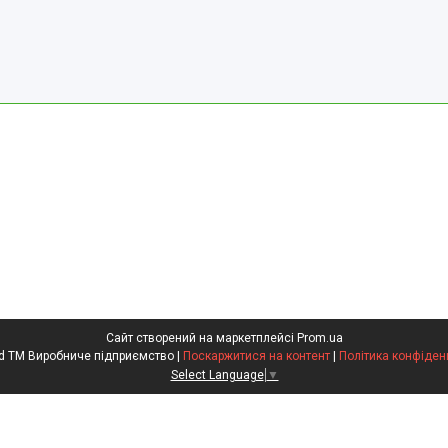
Сайт створений на маркетплейсі
Prom.ua
Kompred TM Виробниче підприємство |
Поскаржитися на контент
|
Політика конфіден
Select Language
▼