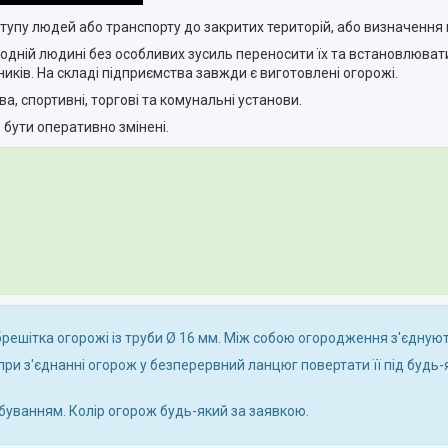
пу людей або транспорту до закритих територій, або визначення м
 одній людині без особливих зусиль переносити їх та встановлюват
иків.
На складі підприємства завжди є виготовлені огорожі.
, спортивні, торгові та комунальні установи.
 бути оперативно змінені.
брешітка огорожі із труби Ø 16 мм. Між собою огородження з'єднують
ри з'єднанні огорож у безперервний ланцюг повертати її під будь-я
уванням. Колір огорож будь-який за заявкою.