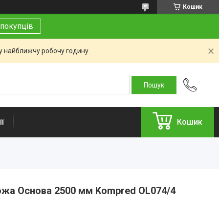
Кошик
покупців
 у найближчу робочу годину.
ї
Кошик
ожа Основа 2500 мм Kompred OL074/4