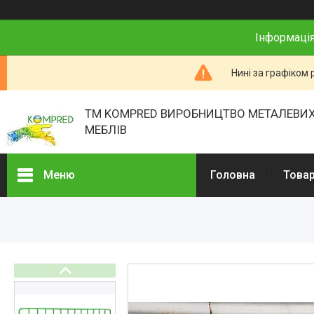
Інформація
Нині за графіком 
ТМ KOMPRED ВИРОБНИЦТВО МЕТАЛЕВИХ
МЕБЛІВ
Меню
Головна
Товар
Товари та послуги
Про нас
Відгуки
Презентації
Реєстраційні документи