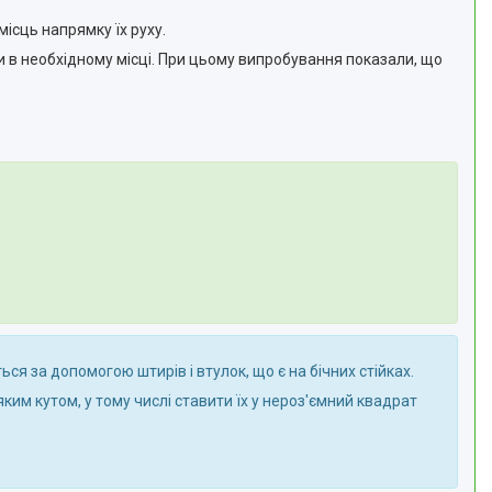
ісць напрямку їх руху.
и в необхідному місці. При цьому випробування показали, що
ся за допомогою штирів і втулок, що є на бічних стійках.
ким кутом, у тому числі ставити їх у нероз'ємний квадрат