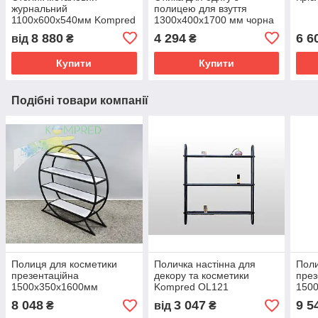
журнальний
полицею для взуття
1100х600х540мм Kompred
1300х400х1700 мм чорна
md026
Сітка Kompred OL935-014
8 880
4 294
6 6
від
₴
₴
Купити
Купити
Подібні товари компанії
Полиця для косметики
Поличка настінна для
Поли
презентаційна
декору та косметики
през
1500х350х1600мм
Kompred OL121
150
Kom
8 048
3 047
9 5
₴
від
₴