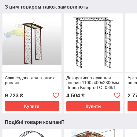
З цим товаром також замовляють
Арка садова для в'юнких
Декоративна арка для
Арка
рослин
рослин 1100x400x2300мм
росл
Чорна Kompred OL088/1
9 723
4 504
2 7
₴
₴
Купити
Купити
Подібні товари компанії