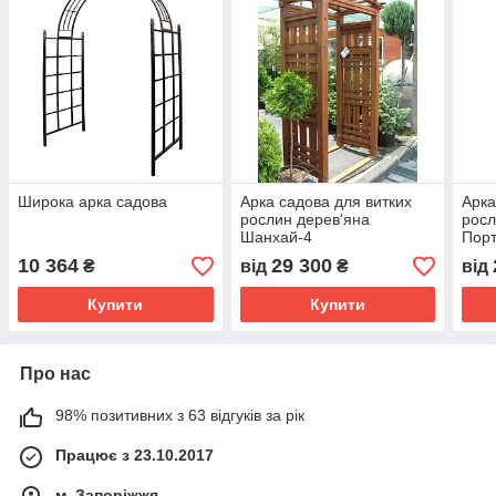
Широка арка садова
Арка садова для витких
Арка
рослин дерев'яна
росл
Шанхай-4
Порт
10 364
29 300
₴
від
₴
від
Купити
Купити
Про нас
98% позитивних з 63 відгуків за рік
Працює з 23.10.2017
м. Запоріжжя