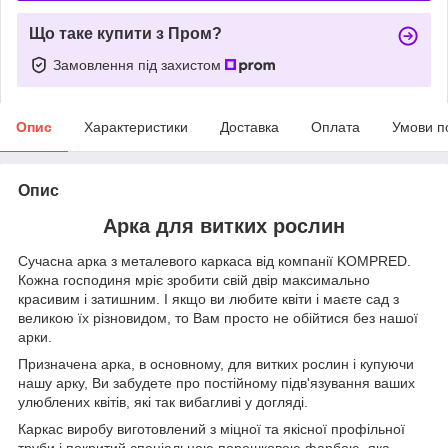
Що таке купити з Пром?
Замовлення під захистом
Опис
Характеристики
Доставка
Оплата
Умови п
Опис
Арка для витких рослин
Сучасна арка з металевого каркаса від компанії
KOMPRED
.
Кожна господиня мріє зробити свій двір максимально
красивим і затишним. І якщо ви любите квіти і маєте сад з
великою їх різновидом, то Вам просто не обійтися без нашої
арки.
Призначена арка, в основному, для витких рослин і купуючи
нашу арку, Ви забудете про постійному підв'язування ваших
улюблених квітів, які так вибагливі у догляді.
Каркас виробу виготовлений з міцної та якісної профільної