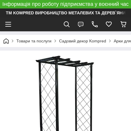
Інформація про роботу підприємства у воєнний час
ТМ KOMPRED ВИРОБНИЦТВО МЕТАЛЕВИХ ТА ДЕРЕВ`ЯНИХ 
Товари та послуги
Садовий декор Kompred
Арки для