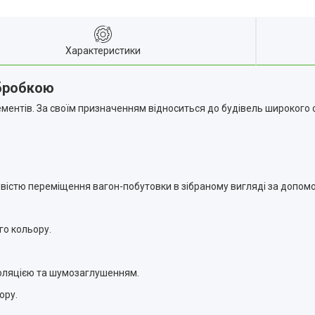
Характеристики
обробкою
лементів. За своїм призначенням відноситься до будівель широкого 
ивістю переміщення вагон-побутовки в зібраному вигляді за допом
го кольору.
оізоляцією та шумозаглушенням.
ору.