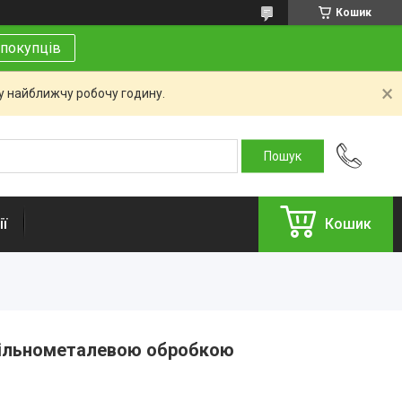
Кошик
покупців
 у найближчу робочу годину.
ї
Кошик
цільнометалевою обробкою