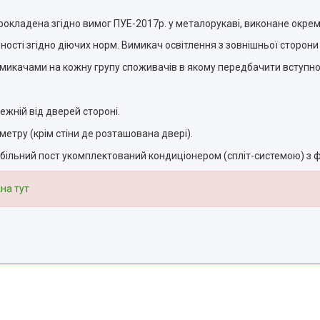
рокладена згідно вимог ПУЕ-2017р. у металорукаві, виконане окрем
еності згідно діючих норм. Вимикач освітлення з зовнішньої сторони
имикачами на кожну групу споживачів в якому передбачити вступн
жній від дверей стороні.
етру (крім стіни де розташована двері).
льний пост укомплектований кондиціонером (спліт-системою) з фу
на тут