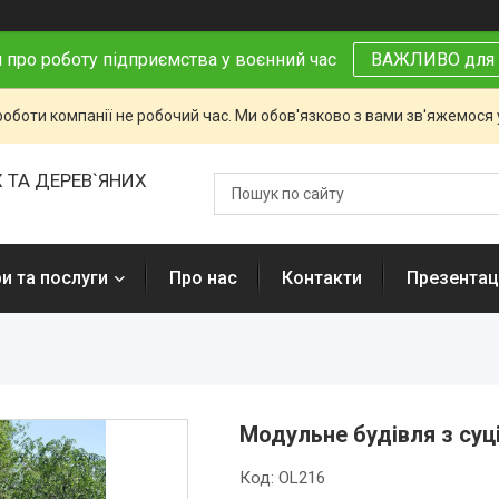
 про роботу підприємства у воєнний час
ВАЖЛИВО для 
роботи компанії не робочий час. Ми обов'язково з вами зв'яжемося
 ТА ДЕРЕВ`ЯНИХ
и та послуги
Про нас
Контакти
Презентаці
Модульне будівля з су
Код:
OL216