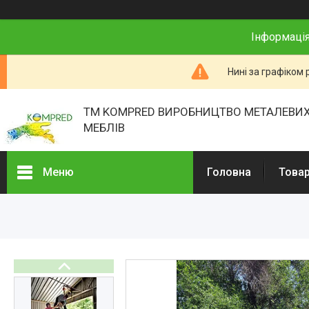
Інформація
Нині за графіком 
ТМ KOMPRED ВИРОБНИЦТВО МЕТАЛЕВИХ
МЕБЛІВ
Меню
Головна
Товар
Товари та послуги
Про нас
Відгуки
Презентації
Реєстраційні документи