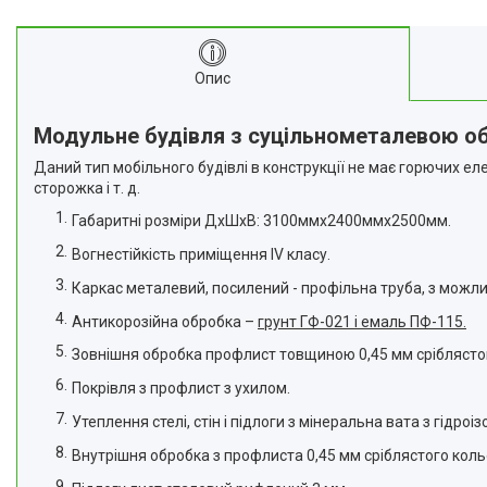
Опис
Модульне будівля з суцільнометалевою 
Даний тип мобільного будівлі в конструкції не має горючих е
сторожка і т. д.
Габаритні розміри ДхШхВ: 3100ммх2400ммх2500мм.
Вогнестійкість приміщення IV класу.
Каркас металевий, посилений - профільна труба, з можл
Антикорозійна обробка –
грунт ГФ-021 і емаль ПФ-115.
Зовнішня обробка профлист товщиною 0,45 мм сріблясто
Покрівля з профлист з ухилом.
Утеплення стелі, стін і підлоги з мінеральна вата з гідр
Внутрішня обробка з профлиста 0,45 мм сріблястого коль