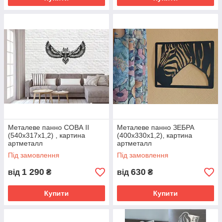
Металеве панно СОВА ІІ
Металеве панно ЗЕБРА
(540х317х1,2) , картина
(400х330х1,2), картина
артметалл
артметалл
Під замовлення
Під замовлення
1 290
630
від
₴
від
₴
Купити
Купити