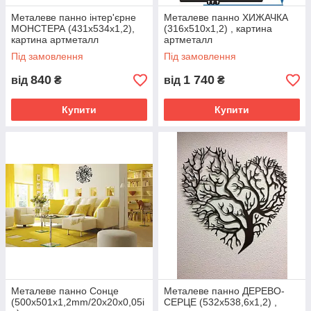
Металеве панно інтер'єрне
Металеве панно ХИЖАЧКА
МОНСТЕРА (431х534х1,2),
(316х510х1,2) , картина
картина артметалл
артметалл
Під замовлення
Під замовлення
840
1 740
від
₴
від
₴
Купити
Купити
Металеве панно Сонце
Металеве панно ДЕРЕВО-
(500x501x1,2mm/20x20x0,05i
СЕРЦЕ (532х538,6х1,2) ,