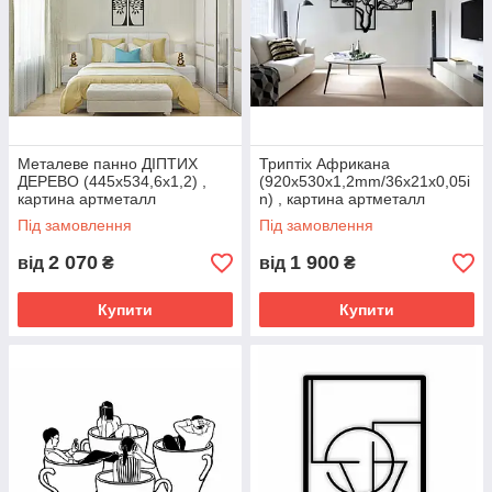
Металеве панно ДІПТИХ
Триптіх Африкана
ДЕРЕВО (445х534,6х1,2) ,
(920х530x1,2mm/36x21x0,05i
картина артметалл
n) , картина артметалл
Під замовлення
Під замовлення
2 070
1 900
від
₴
від
₴
Купити
Купити