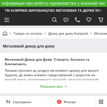
Інформація про роботу підприємства у воєнний час
ТМ KOMPRED ВИРОБНИЦТВО МЕТАЛЕВИХ ТА ДЕРЕВ`ЯНИХ 
Товари та послуги
Декор для дому Kompred
Металев
Металевий декор для дому
Металевий Декор для Дому: Створіть Затишок та
Елегантність
Ласкаво просимо до розділу металевого декору для вашого
будинку, де кожен елемент представлений з акцентом на
високій якості, ексклюзивності моделей, міцності матеріалів
та зручності використання. У нас ви знайдете широкий
Показати все
асортимент декоративних виробів, які перетворять ваш
будинок на затишний та стильний простір.
Металеві Декоративні Панно та Картини:
Додайте
Сортування
0
Фільтри
характер вашому інтер'єру з нашими декоративними панно