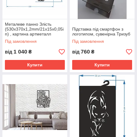
Металеве панно Злість
(530x370х1,2mm/21x15x0,05i
Підставка під смартфон з
n) , картина артметалл
логотипом, сувенірна Тризуб
Під замовлення
Під замовлення
1 040
760
від
₴
від
₴
Купити
Купити