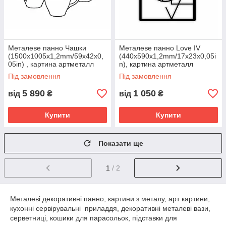
Металеве панно Чашки
Металеве панно Love ІV
(1500х1005х1,2mm/59x42x0,
(440х590x1,2mm/17x23x0,05i
05in) , картина артметалл
n), картина артметалл
Під замовлення
Під замовлення
5 890
1 050
від
₴
від
₴
Купити
Купити
Показати ще
1
/ 2
Металеві декоративні панно, картини з металу, арт картини,
кухонні сервірувальні приладдя, декоративні металеві вази,
серветниці, кошики для парасольок, підставки для