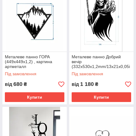
додадуть вашому простору затишок та порядок.
Кошики для дров:
Наші декоративні металеві корзини для
дров не тільки прикрасять ваш камін або піч, але й
забезпечать зручність у зберіганні та доставці дров.
Вибираючи металевий декор для вашого будинку, ви
вибираєте стиль, якість та функціональність. Створіть
затишок та елегантність у вашому будинку з нашою колекцією
металевого декору вже сьогодні!
Металеве панно ГОРА
Металеве панно Добрий
(449х449х1,2) , картина
вечір
артметалл
(332x530x1,2mm/13x21x0,05i
n) , картина артметалл
Під замовлення
Під замовлення
680
1 180
від
₴
від
₴
Купити
Купити