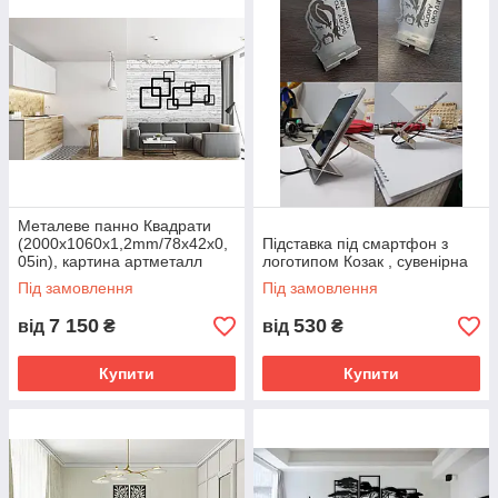
Металеве панно Квадрати
(2000х1060x1,2mm/78x42x0,
Підставка під смартфон з
05in), картина артметалл
логотипом Козак , сувенірна
Під замовлення
Під замовлення
7 150
530
від
₴
від
₴
Купити
Купити