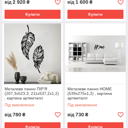
2 920
1 600
від
₴
від
₴
Купити
Купити
Металеве панно ПІР'Я
Металеве панно HOME
(207,3х523,3; 211х537,2х1,2)
(539х275х1,2) , картина
, картина артметалл
артметалл
Під замовлення
Під замовлення
780
730
від
₴
від
₴
Купити
Купити