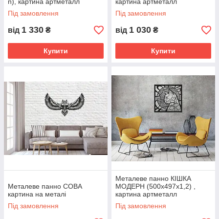
n), картина артметалл
картина артметалл
Під замовлення
Під замовлення
1 330
1 030
від
₴
від
₴
Купити
Купити
Металеве панно КІШКА
Металеве панно СОВА
МОДЕРН (500х497х1,2) ,
картина на металі
картина артметалл
Під замовлення
Під замовлення