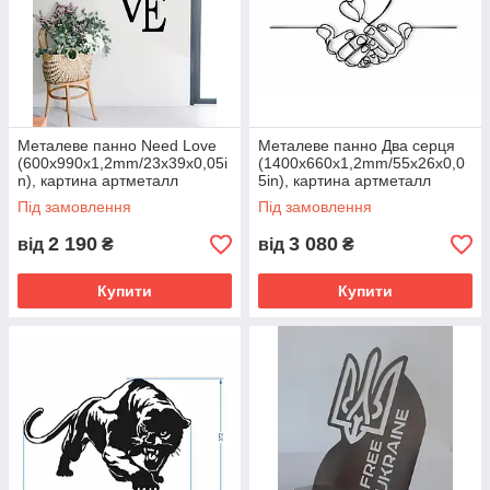
Металеве панно Need Love
Металеве панно Два серця
(600х990x1,2mm/23x39x0,05i
(1400х660x1,2mm/55x26x0,0
n), картина артметалл
5in), картина артметалл
Під замовлення
Під замовлення
2 190
3 080
від
₴
від
₴
Купити
Купити